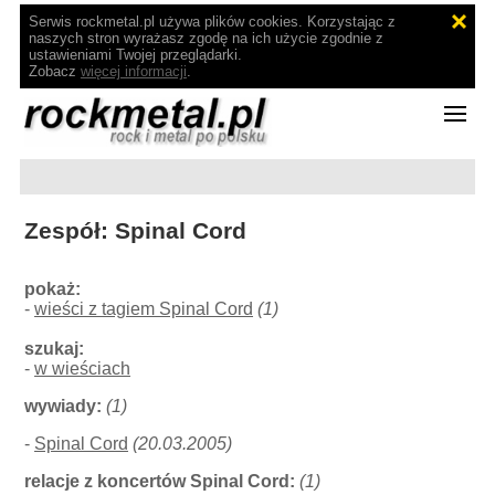
Serwis rockmetal.pl używa plików cookies. Korzystając z
naszych stron wyrażasz zgodę na ich użycie zgodnie z
ustawieniami Twojej przeglądarki.
Zobacz
więcej informacji
.
Zespół: Spinal Cord
pokaż:
-
wieści z tagiem Spinal Cord
(1)
szukaj:
-
w wieściach
wywiady:
(1)
-
Spinal Cord
(20.03.2005)
relacje z koncertów Spinal Cord:
(1)