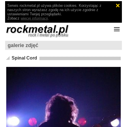
Serwis rockmetal.pl używa plików cookies. Korzystając z
naszych stron wyrażasz zgodę na ich użycie zgodnie z
ustawieniami Twojej przeglądarki.
Zobacz
więcej informacji
.
galerie zdjęć
Spinal Cord