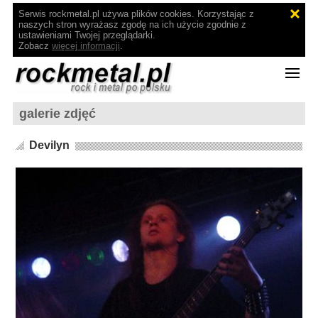
Serwis rockmetal.pl używa plików cookies. Korzystając z
naszych stron wyrażasz zgodę na ich użycie zgodnie z
ustawieniami Twojej przeglądarki.
Zobacz
więcej informacji
.
galerie zdjęć
Devilyn