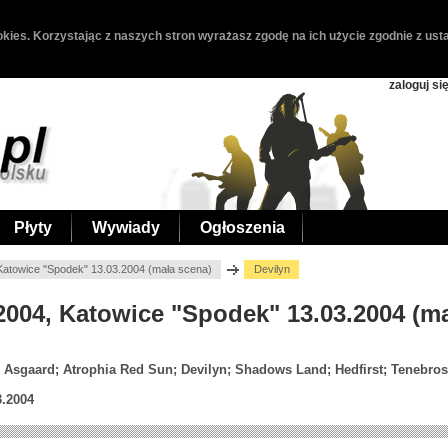
kies. Korzystając z naszych stron wyrażasz zgodę na ich użycie zgodnie z usta
zaloguj si
Płyty
Wywiady
Ogłoszenia
Katowice "Spodek" 13.03.2004 (mała scena)
Devilyn
 2004, Katowice "Spodek" 13.03.2004 (m
; Asgaard; Atrophia Red Sun; Devilyn; Shadows Land; Hedfirst; Tenebr
3.2004