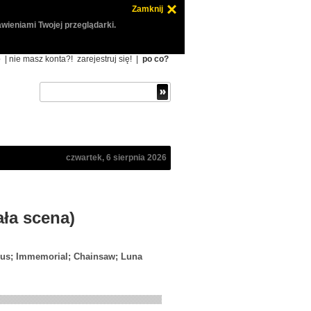
Zamknij
wieniami Twojej przeglądarki.
ę
| nie masz konta?!
zarejestruj się!
|
po co?
czwartek, 6 sierpnia 2026
ała scena)
osus; Immemorial; Chainsaw; Luna