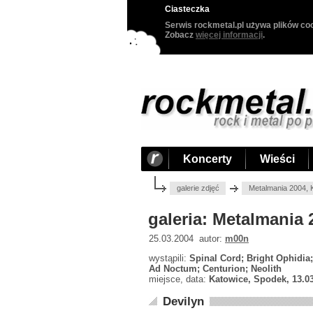
Ciasteczka
Serwis rockmetal.pl używa plików coo
Zobacz
więcej informacji
.
Koncerty
Wieści
galerie zdjęć
Metalmania 2004, 
galeria: Metalmania
25.03.2004 autor:
m00n
wystąpili:
Spinal Cord; Bright Ophidia
Ad Noctum; Centurion; Neolith
miejsce, data:
Katowice, Spodek, 13.0
Devilyn