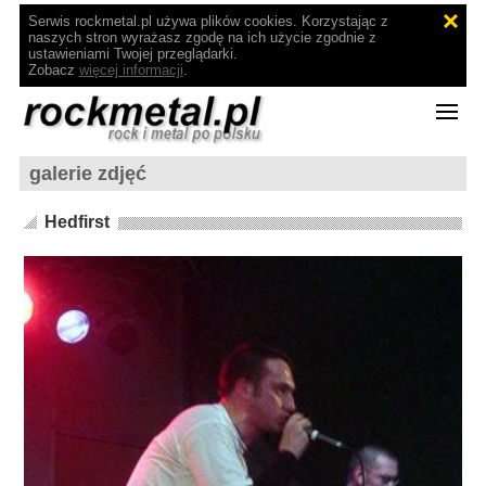
Serwis rockmetal.pl używa plików cookies. Korzystając z
naszych stron wyrażasz zgodę na ich użycie zgodnie z
ustawieniami Twojej przeglądarki.
Zobacz
więcej informacji
.
galerie zdjęć
Hedfirst