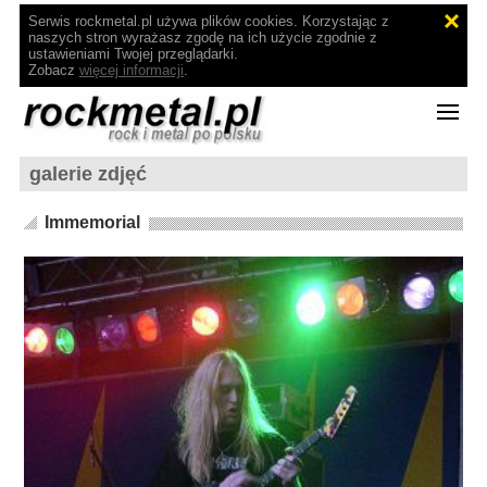
Serwis rockmetal.pl używa plików cookies. Korzystając z
naszych stron wyrażasz zgodę na ich użycie zgodnie z
ustawieniami Twojej przeglądarki.
Zobacz
więcej informacji
.
galerie zdjęć
Immemorial