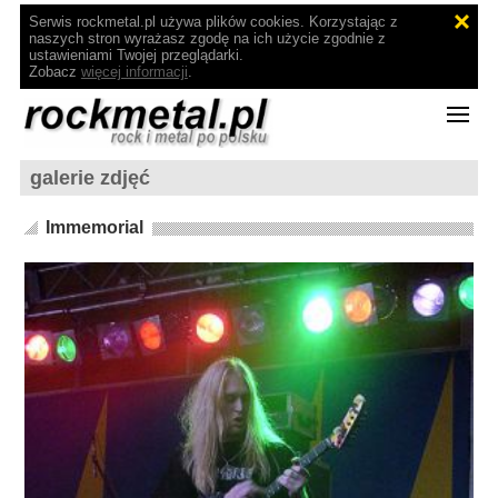
Serwis rockmetal.pl używa plików cookies. Korzystając z
naszych stron wyrażasz zgodę na ich użycie zgodnie z
ustawieniami Twojej przeglądarki.
Zobacz
więcej informacji
.
galerie zdjęć
Immemorial