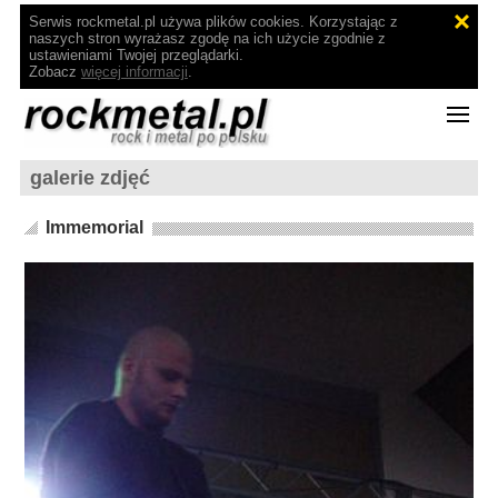
Serwis rockmetal.pl używa plików cookies. Korzystając z
naszych stron wyrażasz zgodę na ich użycie zgodnie z
ustawieniami Twojej przeglądarki.
Zobacz
więcej informacji
.
galerie zdjęć
Immemorial