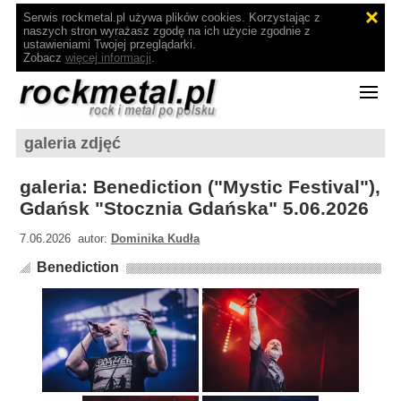
Serwis rockmetal.pl używa plików cookies. Korzystając z
naszych stron wyrażasz zgodę na ich użycie zgodnie z
ustawieniami Twojej przeglądarki.
Zobacz
więcej informacji
.
galeria zdjęć
galeria: Benediction ("Mystic Festival"),
Gdańsk "Stocznia Gdańska" 5.06.2026
7.06.2026 autor:
Dominika Kudła
Benediction