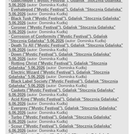
-
Gatecreeper ("Mystic Festival"), Gdańsk "Stocznia Gdańska"
5.06.2026
(autor: Dominika Kudła)
-
Eyehategod ("Mystic Festival"), Gdańsk "Stocznia Gdańska"
5.06.2026
(autor: Dominika Kudła)
-
Black Tusk ("Mystic Festival"), Gdańsk "Stocznia Gdańska"
5.06.2026
(autor: Dominika Kudła)
-
Coroner ("Mystic Festival"), Gdańsk "Stocznia Gdańska"
5.06.2026
(autor: Dominika Kudła)
-
Corrosion of Conformity ("Mystic Festival"), Gdańsk
"Stocznia Gdańska" 5.06.2026
(autor: Dominika Kudła)
-
Death To All ("Mystic Festival"), Gdańsk "Stocznia Gdańska"
5.06.2026
(autor: Dominika Kudła)
-
Down ("Mystic Festival"), Gdańsk "Stocznia Gdańska"
5.06.2026
(autor: Dominika Kudła)
-
Rotting Christ ("Mystic Festival"), Gdańsk "Stocznia
Gdańska" 5.06.2026
(autor: Dominika Kudła)
-
Electric Wizard ("Mystic Festival"), Gdańsk "Stocznia
Gdańska" 5.06.2026
(autor: Dominika Kudła)
-
Black Label Society ("Mystic Festival"), Gdańsk "Stocznia
Gdańska" 5.06.2026
(autor: Dominika Kudła)
-
Caskets ("Mystic Festival"), Gdańsk "Stocznia Gdańska"
6.06.2026
(autor: Dominika Kudła)
-
Acid King ("Mystic Festival"), Gdańsk "Stocznia Gdańska"
6.06.2026
(autor: Dominika Kudła)
-
Evergrey ("Mystic Festival"), Gdańsk "Stocznia Gdańska"
6.06.2026
(autor: Dominika Kudła)
-
Turbo ("Mystic Festival"), Gdańsk "Stocznia Gdańska"
6.06.2026
(autor: Dominika Kudła)
-
Scour ("Mystic Festival"), Gdańsk "Stocznia Gdańska"
6.06.2026
(autor: Dominika Kudła)