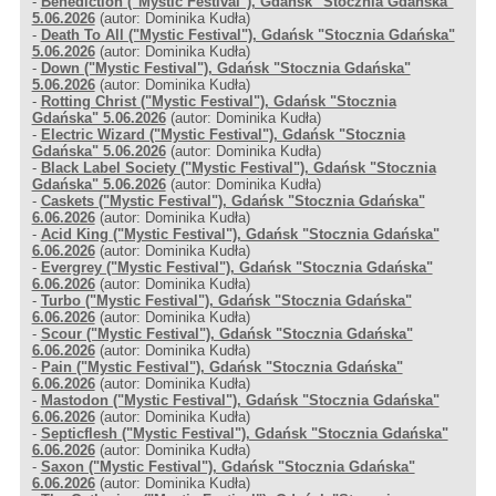
-
Benediction ("Mystic Festival"), Gdańsk "Stocznia Gdańska"
5.06.2026
(autor: Dominika Kudła)
-
Death To All ("Mystic Festival"), Gdańsk "Stocznia Gdańska"
5.06.2026
(autor: Dominika Kudła)
-
Down ("Mystic Festival"), Gdańsk "Stocznia Gdańska"
5.06.2026
(autor: Dominika Kudła)
-
Rotting Christ ("Mystic Festival"), Gdańsk "Stocznia
Gdańska" 5.06.2026
(autor: Dominika Kudła)
-
Electric Wizard ("Mystic Festival"), Gdańsk "Stocznia
Gdańska" 5.06.2026
(autor: Dominika Kudła)
-
Black Label Society ("Mystic Festival"), Gdańsk "Stocznia
Gdańska" 5.06.2026
(autor: Dominika Kudła)
-
Caskets ("Mystic Festival"), Gdańsk "Stocznia Gdańska"
6.06.2026
(autor: Dominika Kudła)
-
Acid King ("Mystic Festival"), Gdańsk "Stocznia Gdańska"
6.06.2026
(autor: Dominika Kudła)
-
Evergrey ("Mystic Festival"), Gdańsk "Stocznia Gdańska"
6.06.2026
(autor: Dominika Kudła)
-
Turbo ("Mystic Festival"), Gdańsk "Stocznia Gdańska"
6.06.2026
(autor: Dominika Kudła)
-
Scour ("Mystic Festival"), Gdańsk "Stocznia Gdańska"
6.06.2026
(autor: Dominika Kudła)
-
Pain ("Mystic Festival"), Gdańsk "Stocznia Gdańska"
6.06.2026
(autor: Dominika Kudła)
-
Mastodon ("Mystic Festival"), Gdańsk "Stocznia Gdańska"
6.06.2026
(autor: Dominika Kudła)
-
Septicflesh ("Mystic Festival"), Gdańsk "Stocznia Gdańska"
6.06.2026
(autor: Dominika Kudła)
-
Saxon ("Mystic Festival"), Gdańsk "Stocznia Gdańska"
6.06.2026
(autor: Dominika Kudła)