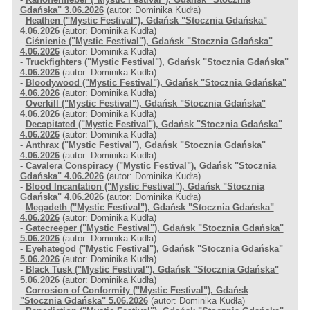
Gdańska" 3.06.2026
(autor: Dominika Kudła)
-
Heathen ("Mystic Festival"), Gdańsk "Stocznia Gdańska"
4.06.2026
(autor: Dominika Kudła)
-
Ciśnienie ("Mystic Festival"), Gdańsk "Stocznia Gdańska"
4.06.2026
(autor: Dominika Kudła)
-
Truckfighters ("Mystic Festival"), Gdańsk "Stocznia Gdańska"
4.06.2026
(autor: Dominika Kudła)
-
Bloodywood ("Mystic Festival"), Gdańsk "Stocznia Gdańska"
4.06.2026
(autor: Dominika Kudła)
-
Overkill ("Mystic Festival"), Gdańsk "Stocznia Gdańska"
4.06.2026
(autor: Dominika Kudła)
-
Decapitated ("Mystic Festival"), Gdańsk "Stocznia Gdańska"
4.06.2026
(autor: Dominika Kudła)
-
Anthrax ("Mystic Festival"), Gdańsk "Stocznia Gdańska"
4.06.2026
(autor: Dominika Kudła)
-
Cavalera Conspiracy ("Mystic Festival"), Gdańsk "Stocznia
Gdańska" 4.06.2026
(autor: Dominika Kudła)
-
Blood Incantation ("Mystic Festival"), Gdańsk "Stocznia
Gdańska" 4.06.2026
(autor: Dominika Kudła)
-
Megadeth ("Mystic Festival"), Gdańsk "Stocznia Gdańska"
4.06.2026
(autor: Dominika Kudła)
-
Gatecreeper ("Mystic Festival"), Gdańsk "Stocznia Gdańska"
5.06.2026
(autor: Dominika Kudła)
-
Eyehategod ("Mystic Festival"), Gdańsk "Stocznia Gdańska"
5.06.2026
(autor: Dominika Kudła)
-
Black Tusk ("Mystic Festival"), Gdańsk "Stocznia Gdańska"
5.06.2026
(autor: Dominika Kudła)
-
Corrosion of Conformity ("Mystic Festival"), Gdańsk
"Stocznia Gdańska" 5.06.2026
(autor: Dominika Kudła)