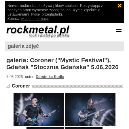
Serwis rockmetal.pl używa plików cookies. Korzystając z
naszych stron wyrażasz zgodę na ich użycie zgodnie z
ustawieniami Twojej przeglądarki.
Zobacz
więcej informacji
.
galeria zdjęć
galeria: Coroner ("Mystic Festival"),
Gdańsk "Stocznia Gdańska" 5.06.2026
7.06.2026 autor:
Dominika Kudła
Coroner