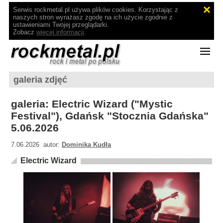
Serwis rockmetal.pl używa plików cookies. Korzystając z
naszych stron wyrażasz zgodę na ich użycie zgodnie z
ustawieniami Twojej przeglądarki.
Zobacz
więcej informacji
.
galeria zdjęć
galeria: Electric Wizard ("Mystic
Festival"), Gdańsk "Stocznia Gdańska"
5.06.2026
7.06.2026 autor:
Dominika Kudła
Electric Wizard