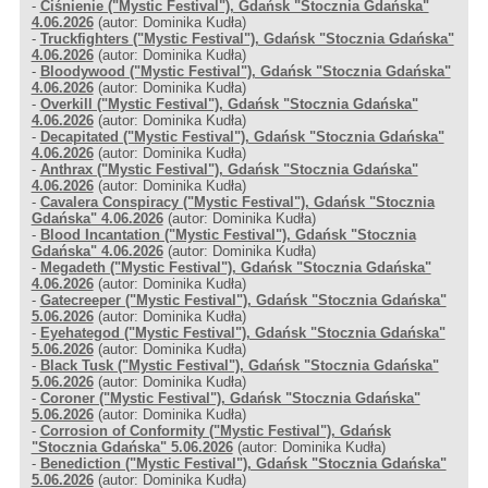
-
Ciśnienie ("Mystic Festival"), Gdańsk "Stocznia Gdańska"
4.06.2026
(autor: Dominika Kudła)
-
Truckfighters ("Mystic Festival"), Gdańsk "Stocznia Gdańska"
4.06.2026
(autor: Dominika Kudła)
-
Bloodywood ("Mystic Festival"), Gdańsk "Stocznia Gdańska"
4.06.2026
(autor: Dominika Kudła)
-
Overkill ("Mystic Festival"), Gdańsk "Stocznia Gdańska"
4.06.2026
(autor: Dominika Kudła)
-
Decapitated ("Mystic Festival"), Gdańsk "Stocznia Gdańska"
4.06.2026
(autor: Dominika Kudła)
-
Anthrax ("Mystic Festival"), Gdańsk "Stocznia Gdańska"
4.06.2026
(autor: Dominika Kudła)
-
Cavalera Conspiracy ("Mystic Festival"), Gdańsk "Stocznia
Gdańska" 4.06.2026
(autor: Dominika Kudła)
-
Blood Incantation ("Mystic Festival"), Gdańsk "Stocznia
Gdańska" 4.06.2026
(autor: Dominika Kudła)
-
Megadeth ("Mystic Festival"), Gdańsk "Stocznia Gdańska"
4.06.2026
(autor: Dominika Kudła)
-
Gatecreeper ("Mystic Festival"), Gdańsk "Stocznia Gdańska"
5.06.2026
(autor: Dominika Kudła)
-
Eyehategod ("Mystic Festival"), Gdańsk "Stocznia Gdańska"
5.06.2026
(autor: Dominika Kudła)
-
Black Tusk ("Mystic Festival"), Gdańsk "Stocznia Gdańska"
5.06.2026
(autor: Dominika Kudła)
-
Coroner ("Mystic Festival"), Gdańsk "Stocznia Gdańska"
5.06.2026
(autor: Dominika Kudła)
-
Corrosion of Conformity ("Mystic Festival"), Gdańsk
"Stocznia Gdańska" 5.06.2026
(autor: Dominika Kudła)
-
Benediction ("Mystic Festival"), Gdańsk "Stocznia Gdańska"
5.06.2026
(autor: Dominika Kudła)