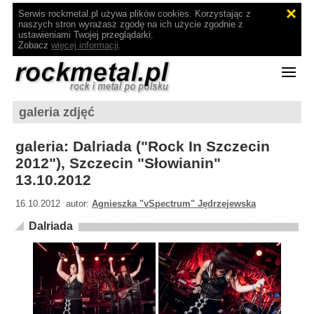
Serwis rockmetal.pl używa plików cookies. Korzystając z
naszych stron wyrażasz zgodę na ich użycie zgodnie z
ustawieniami Twojej przeglądarki.
Zobacz
więcej informacji
.
galeria zdjęć
galeria: Dalriada ("Rock In Szczecin
2012"), Szczecin "Słowianin"
13.10.2012
16.10.2012 autor:
Agnieszka "vSpectrum" Jędrzejewska
Dalriada