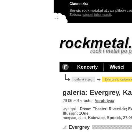
Ciasteczka
Serwis rockmetal.pl używa plików coo
Zobacz
więcej informacji
.
Koncerty
Wieści
galeria zdjęć
Evergrey, Katowic
galeria: Evergrey, K
29.06.2015 autor:
Verghityax
wystąpili:
Dream Theater; Riverside; E
Illusion; 1One
miejsce, data:
Katowice, Spodek, 27.0
Evergrey