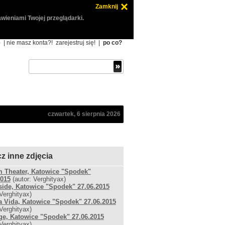
Zamknij
wieniami Twojej przeglądarki.
ę
| nie masz konta?!
zarejestruj się!
|
po co?
czwartek, 6 sierpnia 2026
z inne zdjęcia
 Theater, Katowice "Spodek"
2015
(autor: Verghityax)
side, Katowice "Spodek" 27.06.2015
 Verghityax)
 Vida, Katowice "Spodek" 27.06.2015
 Verghityax)
ge, Katowice "Spodek" 27.06.2015
 Verghityax)