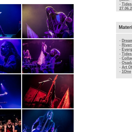
-
Tides
27.06.
Mater
-
Dream
-
River
-
Everg
-
Tides
-
Colla
-
Osad
-
Art Of
-
1One