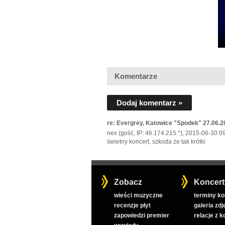
Komentarze
Dodaj komentarz »
re: Evergrey, Katowice "Spodek" 27.06.2
nex (gość, IP: 46.174.215.*), 2015-06-30 0
świetny koncert, szkoda że tak krótki
Zobacz
Koncert
wieści muzyczne
terminy k
recenzje płyt
galeria zdj
zapowiedzi premier
relacje z 