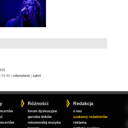
015
9:34:40 |
odpowiedz
|
zgłoś
y
Różności
Redakcja
oncertów
forum dyskusyjne
o nas
ęć
garstka linków
szukamy redaktorów
koncertów
rekomenduj muzykę
reklama