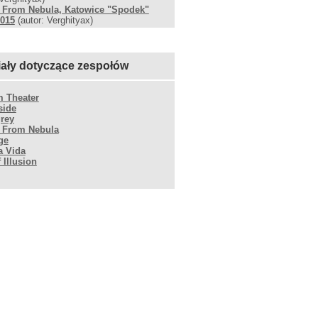
 From Nebula, Katowice "Spodek"
2015
(autor: Verghityax)
iały dotyczące zespołów
 Theater
side
rey
 From Nebula
ge
a Vida
 Illusion