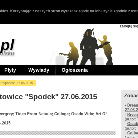
kies. Korzystając z naszych stron wyrażasz zgodę na ich użycie zgodnie z usta
zaloguj si
Płyty
Wywiady
Ogłoszenia
e "Spodek" 27.06.2015
atowice "Spodek" 27.06.2015
Zobac
-
Dream
27.06.
vergrey; Tides From Nebula; Collage; Osada Vida; Art Of
-
River
(autor:
6.2015
-
Osada
(autor:
-
Colla
(autor: