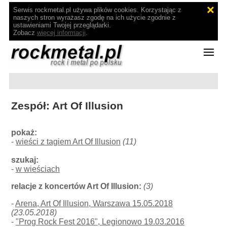
Serwis rockmetal.pl używa plików cookies. Korzystając z
naszych stron wyrażasz zgodę na ich użycie zgodnie z
ustawieniami Twojej przeglądarki.
Zobacz
więcej informacji
.
Zespół: Art Of Illusion
pokaż:
-
wieści z tagiem Art Of Illusion
(11)
szukaj:
-
w wieściach
relacje z koncertów Art Of Illusion:
(3)
-
Arena, Art Of Illusion, Warszawa 15.05.2018
(23.05.2018)
-
"Prog Rock Fest 2016", Legionowo 19.03.2016