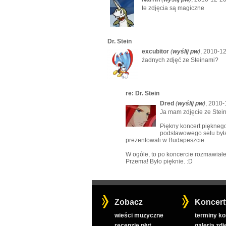
te zdjęcia są magiczne
Dr. Stein
excubitor
(
wyślij pw
)
, 2010-12
żadnych zdjęć ze Steinami?
re: Dr. Stein
Dred
(
wyślij pw
)
, 2010-
Ja mam zdjęcie ze Stein
Piękny koncert pięknego
podstawowego setu była 
prezentowali w Budapeszcie.
W ogóle, to po koncercie rozmawiałe
Przema! Było pięknie. :D
Zobacz
Koncert
wieści muzyczne
terminy k
recenzje płyt
galeria zdj