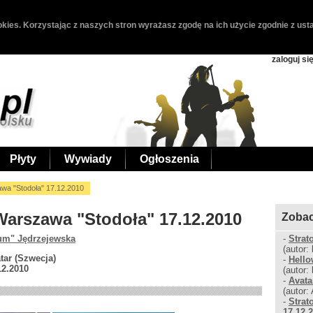
kies. Korzystając z naszych stron wyrażasz zgodę na ich użycie zgodnie z usta
zaloguj si
Płyty
Wywiady
Ogłoszenia
wa "Stodoła" 17.12.2010
 Warszawa "Stodoła" 17.12.2010
Zobac
um" Jędrzejewska
-
Strat
(autor: 
tar (Szwecja)
-
Hello
12.2010
(autor: 
-
Avata
(autor:
-
Strat
17.12.