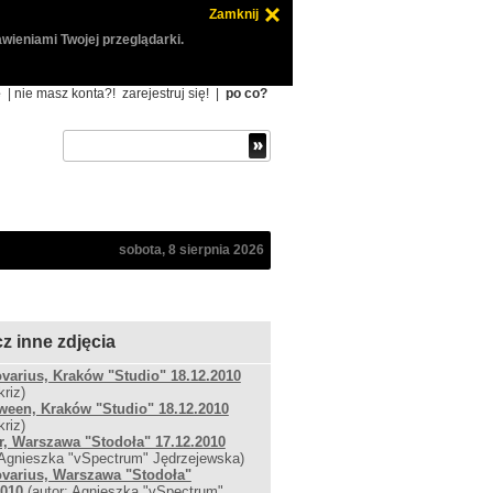
Zamknij
wieniami Twojej przeglądarki.
ę
| nie masz konta?!
zarejestruj się!
|
po co?
sobota, 8 sierpnia 2026
z inne zdjęcia
ovarius, Kraków "Studio" 18.12.2010
kriz)
ween, Kraków "Studio" 18.12.2010
kriz)
r, Warszawa "Stodoła" 17.12.2010
 Agnieszka "vSpectrum" Jędrzejewska)
ovarius, Warszawa "Stodoła"
2010
(autor: Agnieszka "vSpectrum"