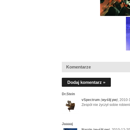
Komentarze
Dodaj komentarz »
Dr.Stein
vSpectrum
(
wyślij pw
)
, 2010-
Zespół nie życzył sobie robien
Jaaaaj
Narrin
(
wyślij pw
)
, 2010-12-20