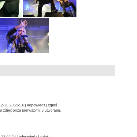
12-20 20:26:16 |
odpowiedz
|
zgłoś
ia zdjęć poza pierwszymi 3 utworami.
 17:02:24 |
odpowiedz
|
zgłoś