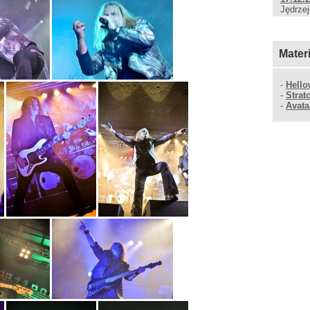
Jędrze
Mater
-
Hell
-
Strat
-
Avata