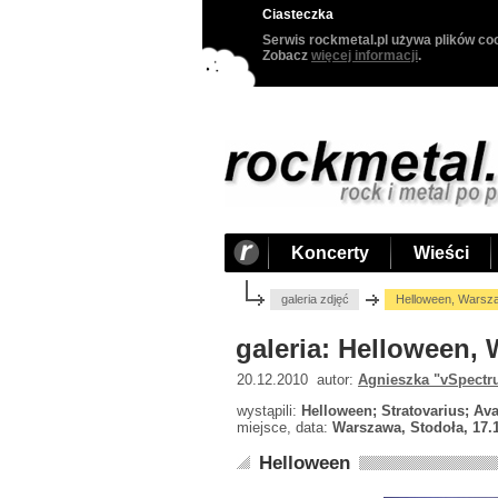
Ciasteczka
Serwis rockmetal.pl używa plików coo
Zobacz
więcej informacji
.
Koncerty
Wieści
galeria zdjęć
Helloween, Warsza
galeria: Helloween,
20.12.2010 autor:
Agnieszka "vSpectr
wystąpili:
Helloween; Stratovarius; Ava
miejsce, data:
Warszawa, Stodoła, 17.
Helloween