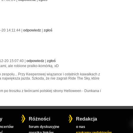
-20 14:11:44 |
odpowiedz
|
zgłoś
12-20 15:07:40 |
odpowiedz
|
zgłoś
ami, ale robione pralko-komórką. xD
 zespołu... Przy Keeperowej wiązance i ostatnich kawałkach z
największa jazda. Szkoda, że nie zagrali Ride The Sky, które
m po troszku z twórcami polskiej strony Helloween - Dunkana i
y
Różności
Redakcja
oncertów
forum dyskusyjne
o nas
ęć
garstka linków
szukamy redaktorów