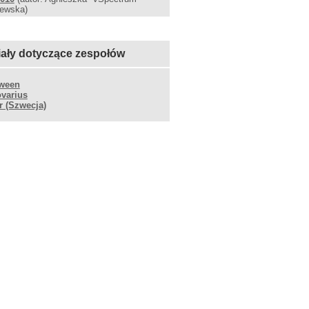
jewska)
iały dotyczące zespołów
oween
ovarius
r (Szwecja)