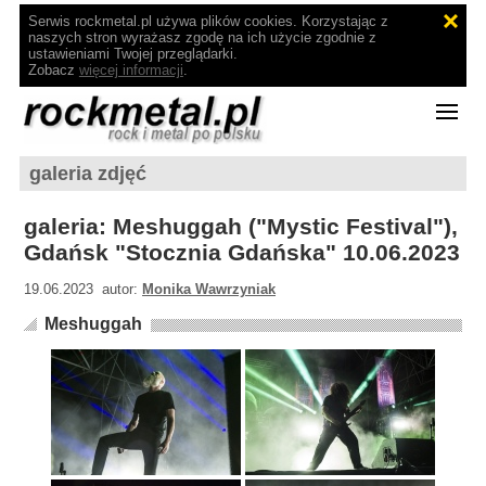
Serwis rockmetal.pl używa plików cookies. Korzystając z
naszych stron wyrażasz zgodę na ich użycie zgodnie z
ustawieniami Twojej przeglądarki.
Zobacz
więcej informacji
.
galeria zdjęć
galeria: Meshuggah ("Mystic Festival"),
Gdańsk "Stocznia Gdańska" 10.06.2023
19.06.2023 autor:
Monika Wawrzyniak
Meshuggah