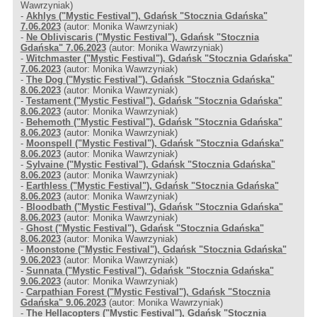
Wawrzyniak)
-
Akhlys ("Mystic Festival"), Gdańsk "Stocznia Gdańska"
7.06.2023
(autor: Monika Wawrzyniak)
-
Ne Obliviscaris ("Mystic Festival"), Gdańsk "Stocznia
Gdańska" 7.06.2023
(autor: Monika Wawrzyniak)
-
Witchmaster ("Mystic Festival"), Gdańsk "Stocznia Gdańska"
7.06.2023
(autor: Monika Wawrzyniak)
-
The Dog ("Mystic Festival"), Gdańsk "Stocznia Gdańska"
8.06.2023
(autor: Monika Wawrzyniak)
-
Testament ("Mystic Festival"), Gdańsk "Stocznia Gdańska"
8.06.2023
(autor: Monika Wawrzyniak)
-
Behemoth ("Mystic Festival"), Gdańsk "Stocznia Gdańska"
8.06.2023
(autor: Monika Wawrzyniak)
-
Moonspell ("Mystic Festival"), Gdańsk "Stocznia Gdańska"
8.06.2023
(autor: Monika Wawrzyniak)
-
Sylvaine ("Mystic Festival"), Gdańsk "Stocznia Gdańska"
8.06.2023
(autor: Monika Wawrzyniak)
-
Earthless ("Mystic Festival"), Gdańsk "Stocznia Gdańska"
8.06.2023
(autor: Monika Wawrzyniak)
-
Bloodbath ("Mystic Festival"), Gdańsk "Stocznia Gdańska"
8.06.2023
(autor: Monika Wawrzyniak)
-
Ghost ("Mystic Festival"), Gdańsk "Stocznia Gdańska"
8.06.2023
(autor: Monika Wawrzyniak)
-
Moonstone ("Mystic Festival"), Gdańsk "Stocznia Gdańska"
9.06.2023
(autor: Monika Wawrzyniak)
-
Sunnata ("Mystic Festival"), Gdańsk "Stocznia Gdańska"
9.06.2023
(autor: Monika Wawrzyniak)
-
Carpathian Forest ("Mystic Festival"), Gdańsk "Stocznia
Gdańska" 9.06.2023
(autor: Monika Wawrzyniak)
-
The Hellacopters ("Mystic Festival"), Gdańsk "Stocznia