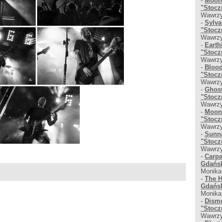
-
Moons
"Stocz
Wawrzy
-
Sylva
"Stocz
Wawrzy
-
Earth
"Stocz
Wawrzy
-
Blood
"Stocz
Wawrzy
-
Ghost
"Stocz
Wawrzy
-
Moons
"Stocz
Wawrzy
-
Sunna
"Stocz
Wawrzy
-
Carpa
Gdańsk
Monika
-
The H
Gdańsk
Monika
-
Disme
"Stocz
Wawrzy