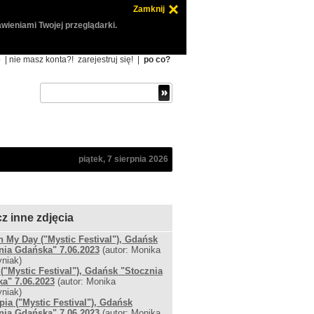
Zamknij
wieniami Twojej przeglądarki.
ę
| nie masz konta?!
zarejestruj się!
|
po co?
piątek, 7 sierpnia 2026
z inne zdjęcia
 My Day ("Mystic Festival"), Gdańsk
nia Gdańska" 7.06.2023
(autor: Monika
niak)
. ("Mystic Festival"), Gdańsk "Stocznia
a" 7.06.2023
(autor: Monika
niak)
pia ("Mystic Festival"), Gdańsk
nia Gdańska" 7.06.2023
(autor: Monika