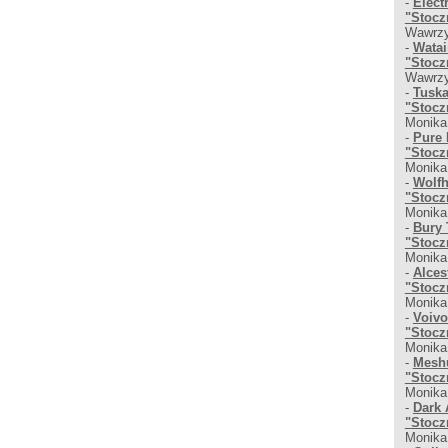
-
Elect
"Stocz
Wawrzy
-
Watai
"Stocz
Wawrzy
-
Tuska
"Stocz
Monika
-
Pure 
"Stocz
Monika
-
Wolfh
"Stocz
Monika
-
Bury 
"Stocz
Monika
-
Alces
"Stocz
Monika
-
Voivo
"Stocz
Monika
-
Meshu
"Stocz
Monika
-
Dark 
"Stocz
Monika