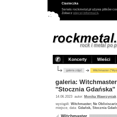
Ciasteczka
Serwis rockmetal.pl używa plików coo
Zobacz
więcej informacji
.
Koncerty
Wieści
galeria zdjęć
Witchmaster ("Mys
galeria: Witchmaster
"Stocznia Gdańska" 
14.06.2023 autor:
Monika Wawrzyniak
wystąpili:
Witchmaster; Ne Obliviscaris
miejsce, data:
Gdańsk, Stocznia Gdańs
Witchmaster