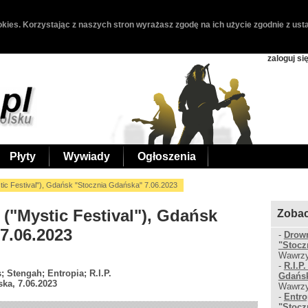
kies. Korzystając z naszych stron wyrażasz zgodę na ich użycie zgodnie z usta
zaloguj si
Płyty
Wywiady
Ogłoszenia
tic Festival"), Gdańsk "Stocznia Gdańska" 7.06.2023
 ("Mystic Festival"), Gdańsk
Zobac
7.06.2023
-
Drown
"Stocz
Wawrzy
-
R.I.P
; Stengah; Entropia; R.I.P.
Gdańsk
ka, 7.06.2023
Wawrzy
-
Entro
"Stocz