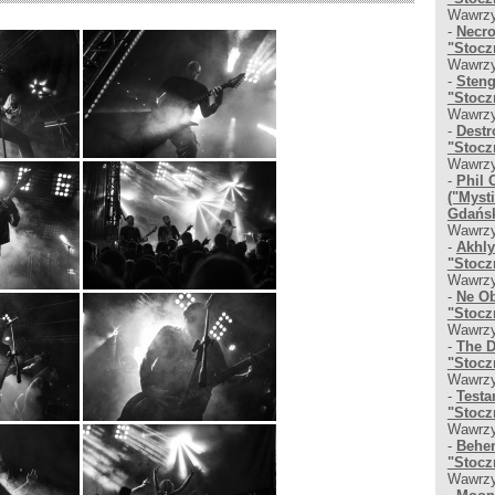
Wawrzy
-
Necro
"Stocz
Wawrzy
-
Steng
"Stocz
Wawrzy
-
Destr
"Stocz
Wawrzy
-
Phil 
("Myst
Gdańsk
Wawrzy
-
Akhly
"Stocz
Wawrzy
-
Ne Ob
"Stocz
Wawrzy
-
The D
"Stocz
Wawrzy
-
Testa
"Stocz
Wawrzy
-
Behem
"Stocz
Wawrzy