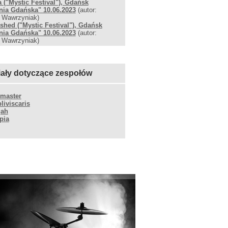
a ("Mystic Festival"), Gdańsk
nia Gdańska" 10.06.2023
(autor:
 Wawrzyniak)
shed ("Mystic Festival"), Gdańsk
nia Gdańska" 10.06.2023
(autor:
 Wawrzyniak)
iały dotyczące zespołów
master
liviscaris
gah
pia