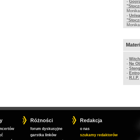
-
Gojir
"Stocz
Monika
-
Unlea
"Stocz
Monika
Mater
-
Witch
-
Ne Ob
-
Sten
-
Entro
-
R.I.P.
y
Różności
Redakcja
oncertów
forum dyskusyjne
o nas
ęć
garstka linków
szukamy redaktorów