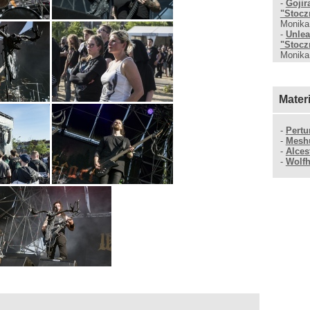
-
Gojir
"Stocz
Monika
-
Unlea
"Stocz
Monika
Mater
-
Pertu
-
Mesh
-
Alces
-
Wolfh