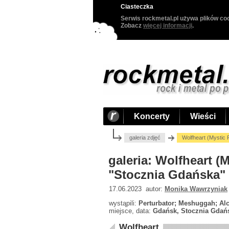
Ciasteczka
Serwis rockmetal.pl używa plików coo
Zobacz
więcej informacji
.
Koncerty
Wieści
galeria zdjęć
Wolfheart (Mystic 
galeria: Wolfheart (
"Stocznia Gdańska" 
17.06.2023 autor:
Monika Wawrzyniak
wystąpili:
Perturbator; Meshuggah; Alc
miejsce, data:
Gdańsk, Stocznia Gdańs
Wolfheart