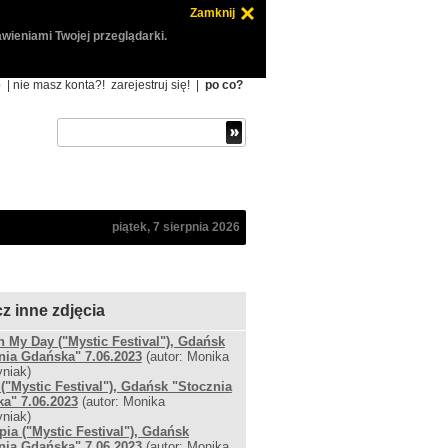
Zamknij
wieniami Twojej przeglądarki.
ę
| nie masz konta?!
zarejestruj się!
|
po co?
piątek, 7 sierpnia 2026
z inne zdjęcia
 My Day ("Mystic Festival"), Gdańsk
nia Gdańska" 7.06.2023
(autor: Monika
niak)
. ("Mystic Festival"), Gdańsk "Stocznia
a" 7.06.2023
(autor: Monika
niak)
pia ("Mystic Festival"), Gdańsk
nia Gdańska" 7.06.2023
(autor: Monika