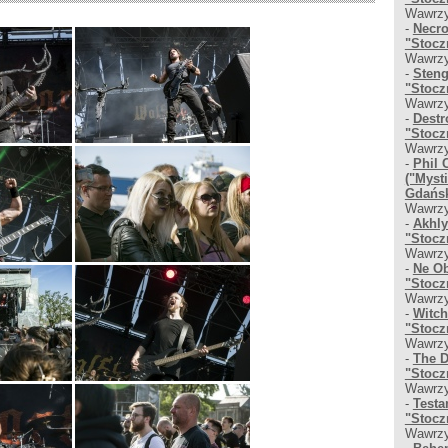
Wawrzy
-
Necro
"Stocz
Wawrzy
-
Steng
"Stocz
Wawrzy
-
Destr
"Stocz
Wawrzy
-
Phil 
("Myst
Gdańsk
Wawrzy
-
Akhly
"Stocz
Wawrzy
-
Ne Ob
"Stocz
Wawrzy
-
Witch
"Stocz
Wawrzy
-
The D
"Stocz
Wawrzy
-
Testa
"Stocz
Wawrzy