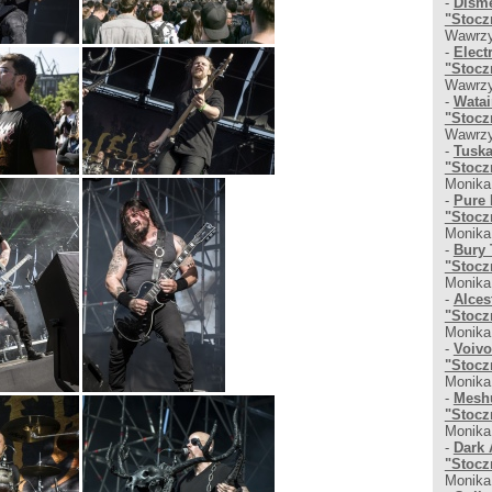
-
Disme
"Stocz
Wawrzy
-
Elect
"Stocz
Wawrzy
-
Watai
"Stocz
Wawrzy
-
Tuska
"Stocz
Monika
-
Pure 
"Stocz
Monika
-
Bury 
"Stocz
Monika
-
Alces
"Stocz
Monika
-
Voivo
"Stocz
Monika
-
Meshu
"Stocz
Monika
-
Dark 
"Stocz
Monika