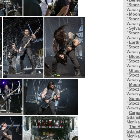
-
Behem
"Stocz
Wawrzy
-
Moons
"Stocz
Wawrzy
-
Sylva
"Stocz
Wawrzy
-
Earth
"Stocz
Wawrzy
-
Blood
"Stocz
Wawrzy
-
Ghost
"Stocz
Wawrzy
-
Moons
"Stocz
Wawrzy
-
Sunna
"Stocz
Wawrzy
-
Carpa
Gdańsk
Monika
-
The H
Gdańsk
Monika