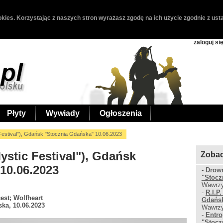
kies. Korzystając z naszych stron wyrażasz zgodę na ich użycie zgodnie z usta
zaloguj si
Płyty
Wywiady
Ogłoszenia
Festival"), Gdańsk "Stocznia Gdańska" 10.06.2023
Mystic Festival"), Gdańsk
Zobac
10.06.2023
-
Drown
"Stocz
Wawrzy
-
R.I.P
est; Wolfheart
Gdańsk
ka, 10.06.2023
Wawrzy
-
Entro
"Stocz