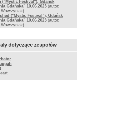
a ("Mystic Festival"), Gdańsk
nia Gdańska" 10.06.2023
(autor:
 Wawrzyniak)
shed ("Mystic Festival"), Gdańsk
nia Gdańska" 10.06.2023
(autor:
 Wawrzyniak)
iały dotyczące zespołów
rbator
uggah
t
eart