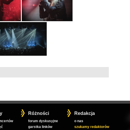
y
Różności
Redakcja
oncertów
forum dyskusyjne
o nas
ęć
garstka linków
szukamy redaktorów