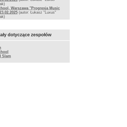
ak)
chool, Warszawa "Progresja Music
23.02.2025
(autor: Łukasz "Luxus"
ak)
iały dotyczące zespołów
n
chool
d Slam