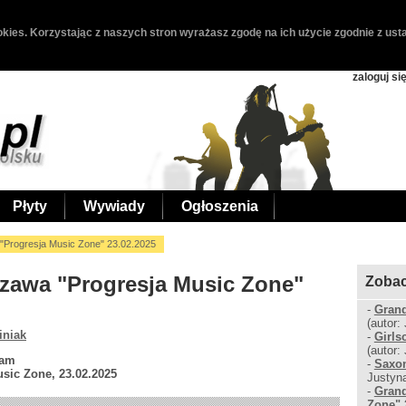
kies. Korzystając z naszych stron wyrażasz zgodę na ich użycie zgodnie z usta
zaloguj si
Płyty
Wywiady
Ogłoszenia
Progresja Music Zone" 23.02.2025
szawa "Progresja Music Zone"
Zobac
-
Grand
(autor:
iniak
-
Girls
(autor:
lam
-
Saxon
sic Zone, 23.02.2025
Justyn
-
Grand
Zone" 