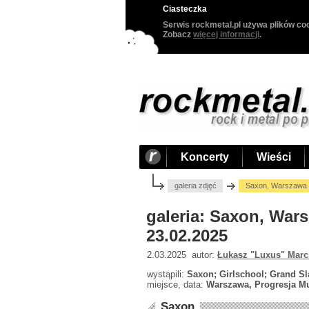
Ciasteczka
Serwis rockmetal.pl używa plików coo
Zobacz
więcej informacji
.
Koncerty
Wieści
galeria zdjęć
Saxon, Warszawa "
galeria: Saxon, War
23.02.2025
2.03.2025 autor:
Łukasz "Luxus" Marc
wystąpili:
Saxon; Girlschool; Grand S
miejsce, data:
Warszawa, Progresja Mu
Saxon