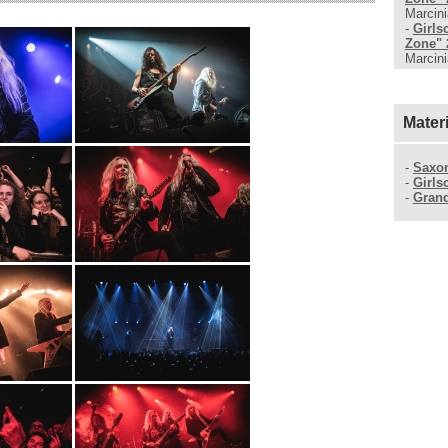
Marcini
-
Girls
Zone" 
Marcini
Mater
-
Saxo
-
Girls
-
Gran