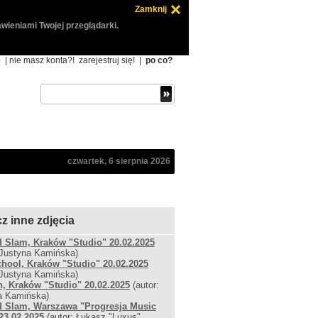
Zamknij
wieniami Twojej przeglądarki.
ę
| nie masz konta?!
zarejestruj się!
|
po co?
czwartek, 6 sierpnia 2026
z inne zdjęcia
 Slam, Kraków "Studio" 20.02.2025
 Justyna Kamińska)
chool, Kraków "Studio" 20.02.2025
 Justyna Kamińska)
, Kraków "Studio" 20.02.2025
(autor:
a Kamińska)
 Slam, Warszawa "Progresja Music
23.02.2025
(autor: Łukasz "Luxus"