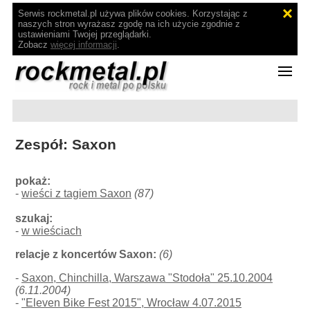
Serwis rockmetal.pl używa plików cookies. Korzystając z
naszych stron wyrażasz zgodę na ich użycie zgodnie z
ustawieniami Twojej przeglądarki.
Zobacz
więcej informacji
.
Zespół: Saxon
pokaż:
-
wieści z tagiem Saxon
(87)
szukaj:
-
w wieściach
relacje z koncertów Saxon:
(6)
-
Saxon, Chinchilla, Warszawa "Stodoła" 25.10.2004
(6.11.2004)
-
"Eleven Bike Fest 2015", Wrocław 4.07.2015