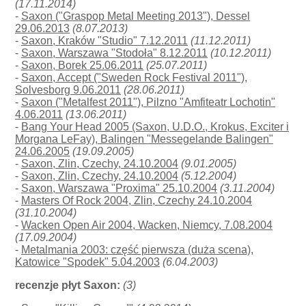
(17.11.2014)
-
Saxon ("Graspop Metal Meeting 2013"), Dessel
29.06.2013
(8.07.2013)
-
Saxon, Kraków "Studio" 7.12.2011
(11.12.2011)
-
Saxon, Warszawa "Stodoła" 8.12.2011
(10.12.2011)
-
Saxon, Borek 25.06.2011
(25.07.2011)
-
Saxon, Accept ("Sweden Rock Festival 2011"),
Solvesborg 9.06.2011
(28.06.2011)
-
Saxon ("Metalfest 2011"), Pilzno "Amfiteatr Lochotin"
4.06.2011
(13.06.2011)
-
Bang Your Head 2005 (Saxon, U.D.O., Krokus, Exciter i
Morgana LeFay), Balingen "Messegelande Balingen"
24.06.2005
(19.09.2005)
-
Saxon, Zlin, Czechy, 24.10.2004
(9.01.2005)
-
Saxon, Zlin, Czechy, 24.10.2004
(5.12.2004)
-
Saxon, Warszawa "Proxima" 25.10.2004
(3.11.2004)
-
Masters Of Rock 2004, Zlin, Czechy 24.10.2004
(31.10.2004)
-
Wacken Open Air 2004, Wacken, Niemcy, 7.08.2004
(17.09.2004)
-
Metalmania 2003: część pierwsza (duża scena),
Katowice "Spodek" 5.04.2003
(6.04.2003)
recenzje płyt Saxon:
(3)