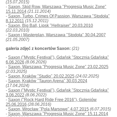
(15.07.2015)
-
Saxon, Skid Row, Warszawa "Progresja Music Zone"
15.11.2014
(21.11.2014)
-
Saxon, Turbo, Crimes Of Passion, Warszawa "Stodoła"
8.12.2011
(15.12.2011)
-
Saxon, Big Ball, Lipsk "Hellraiser" 20.03.2010
(22.03.2010)
-
Saxon i Masterplan, Warszawa "Stodoła" 30.04.2007
(21.05.2007)
galeria zdjęć z koncertów Saxon:
(21)
-
Saxon ("Mystic Festival"), Gdańsk "Stocznia Gdańska"
6.06.2026
(8.06.2026)
-
Saxon, Warszawa "Progresja Music Zone" 23.02.2025
(2.03.2025)
-
Saxon, Kraków "Studio" 20.02.2025
(24.02.2025)
-
Saxon, Kraków "Tauron Arena" 30.03.2024
(17.04.2024)
-
Saxon ("Mystic Festival"), Gdańsk "Stocznia Gdańska"
3.06.2022
(8.06.2022)
-
Saxon ("Rock Hard Ride Free 2016"), Goleniów
25.06.2016
(28.06.2016)
-
Saxon, Wrocław "Pola Marsowe" 4.07.2015
(6.07.2015)
-
Saxon, Warszawa "Progresja Music Zone" 15.11.2014