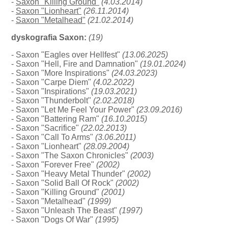
-
Saxon "Killing Ground"
(4.03.2014)
-
Saxon "Lionheart"
(26.11.2014)
-
Saxon "Metalhead"
(21.02.2014)
dyskografia Saxon:
(19)
- Saxon "Eagles over Hellfest"
(13.06.2025)
- Saxon "Hell, Fire and Damnation"
(19.01.2024)
- Saxon "More Inspirations"
(24.03.2023)
- Saxon "Carpe Diem"
(4.02.2022)
- Saxon "Inspirations"
(19.03.2021)
- Saxon "Thunderbolt"
(2.02.2018)
- Saxon "Let Me Feel Your Power"
(23.09.2016)
- Saxon "Battering Ram"
(16.10.2015)
- Saxon "Sacrifice"
(22.02.2013)
- Saxon "Call To Arms"
(3.06.2011)
- Saxon "Lionheart"
(28.09.2004)
- Saxon "The Saxon Chronicles"
(2003)
- Saxon "Forever Free"
(2002)
- Saxon "Heavy Metal Thunder"
(2002)
- Saxon "Solid Ball Of Rock"
(2002)
- Saxon "Killing Ground"
(2001)
- Saxon "Metalhead"
(1999)
- Saxon "Unleash The Beast"
(1997)
- Saxon "Dogs Of War"
(1995)