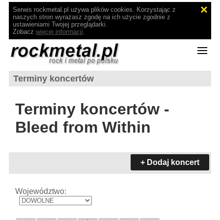
Serwis rockmetal.pl używa plików cookies. Korzystając z
naszych stron wyrażasz zgodę na ich użycie zgodnie z
ustawieniami Twojej przeglądarki.
Zobacz
więcej informacji
.
Terminy koncertów
Terminy koncertów -
Bleed from Within
+ Dodaj koncert
Województwo: