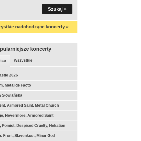
ystkie nadchodzące koncerty »
pularniejsze koncerty
Wszystkie
tce
astle 2026
m, Metal de Facto
a Słowiańska
nt, Armored Saint, Metal Church
ge, Nevermore, Armored Saint
k, Pomiot, Despised Cruelty, Hekation
c Front, Slavenkust, Minor God