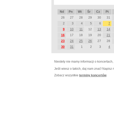
Nd
Pn
Wt
Śr
Cz
Pt
26
27
28
29
30
31
2
3
4
5
6
7
9
10
11
12
13
14
16
17
18
19
20
21
23
24
25
26
27
28
30
31
1
2
3
4
Niestety nie mamy informacji o koncertach,
Jeśli wiesz o takich, daj nam znać! Napisz
Zobacz wszystkie
terminy koncertów
.