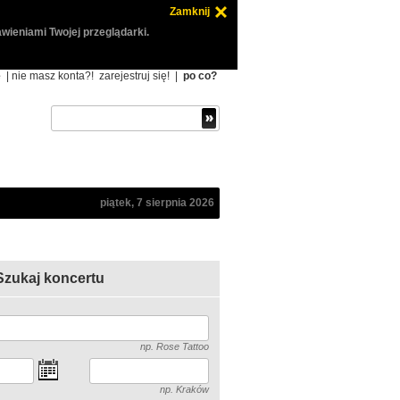
Zamknij
wieniami Twojej przeglądarki.
ę
| nie masz konta?!
zarejestruj się!
|
po co?
piątek, 7 sierpnia 2026
Szukaj koncertu
np. Rose Tattoo
np. Kraków