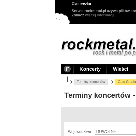
Ciasteczka
Serwis rockmetal.pl używa plików coo
Zobacz
więcej informacji
.
Koncerty
Wieści
Terminy koncertów
Gate Crash
Terminy koncertów -
Województwo: