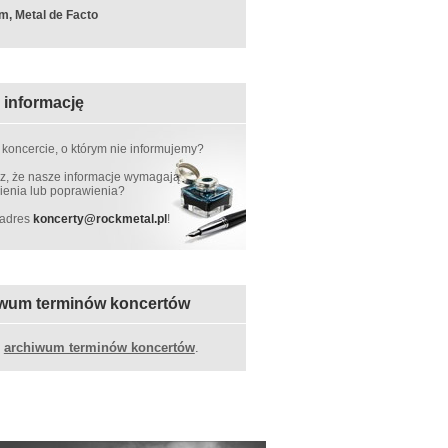
m, Metal de Facto
 informację
 koncercie, o którym nie informujemy?
, że nasze informacje wymagają
ienia lub poprawienia?
 adres
koncerty
@
rockmetal.pl
!
wum terminów koncertów
z
archiwum terminów koncertów
.