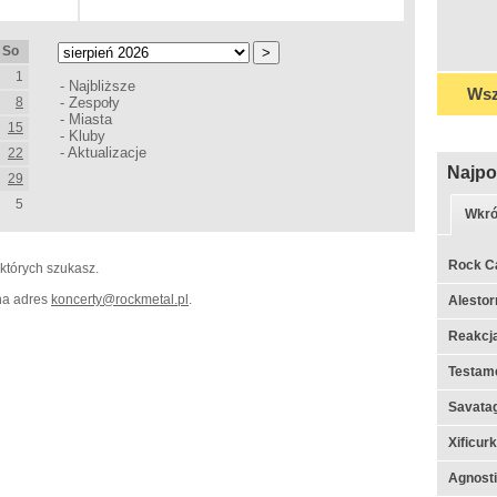
So
1
-
Najbliższe
Wsz
8
-
Zespoły
-
Miasta
15
-
Kluby
-
Aktualizacje
22
Najpo
29
5
Wkró
Rock C
 których szukasz.
 na adres
koncerty
@
rockmetal.pl
.
Alestor
Reakcj
Testame
Savata
Xificur
Agnosti