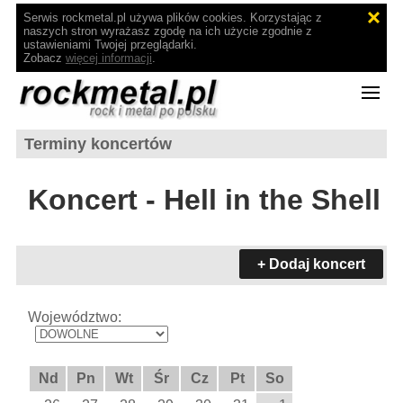
Serwis rockmetal.pl używa plików cookies. Korzystając z
naszych stron wyrażasz zgodę na ich użycie zgodnie z
ustawieniami Twojej przeglądarki.
Zobacz
więcej informacji
.
Terminy koncertów
Koncert - Hell in the Shell
+ Dodaj koncert
Województwo:
Nd
Pn
Wt
Śr
Cz
Pt
So