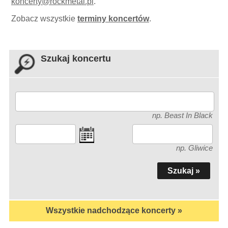
koncerty
@
rockmetal.pl
.
Zobacz wszystkie
terminy koncertów
.
Szukaj koncertu
np. Beast In Black
np. Gliwice
Wszystkie nadchodzące koncerty »