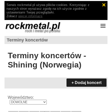
Serwis rockmetal.pl używa plików cookies. Korzystając z
naszych stron wyrażasz zgodę na ich użycie zgodnie z
ustawieniami Twojej przeglądarki.
Zobacz
więcej informacji
.
Terminy koncertów
Terminy koncertów -
Shining (Norwegia)
+ Dodaj koncert
Województwo: