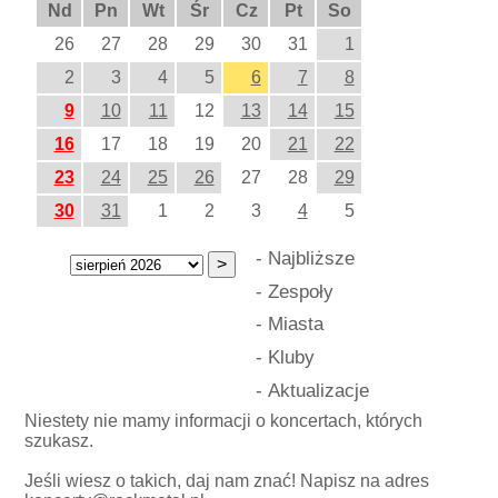
Nd
Pn
Wt
Śr
Cz
Pt
So
26
27
28
29
30
31
1
2
3
4
5
6
7
8
9
10
11
12
13
14
15
16
17
18
19
20
21
22
23
24
25
26
27
28
29
30
31
1
2
3
4
5
-
Najbliższe
-
Zespoły
-
Miasta
-
Kluby
-
Aktualizacje
Niestety nie mamy informacji o koncertach, których
szukasz.
Jeśli wiesz o takich, daj nam znać! Napisz na adres