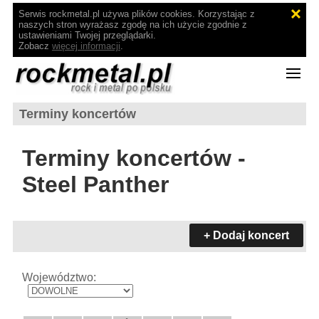
Serwis rockmetal.pl używa plików cookies. Korzystając z
naszych stron wyrażasz zgodę na ich użycie zgodnie z
ustawieniami Twojej przeglądarki.
Zobacz
więcej informacji
.
Terminy koncertów
Terminy koncertów -
Steel Panther
+ Dodaj koncert
Województwo: