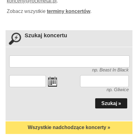
koncerty
@
rockmetal.pl
.
Zobacz wszystkie
terminy koncertów
.
Szukaj koncertu
np. Beast In Black
np. Gliwice
Wszystkie nadchodzące koncerty »