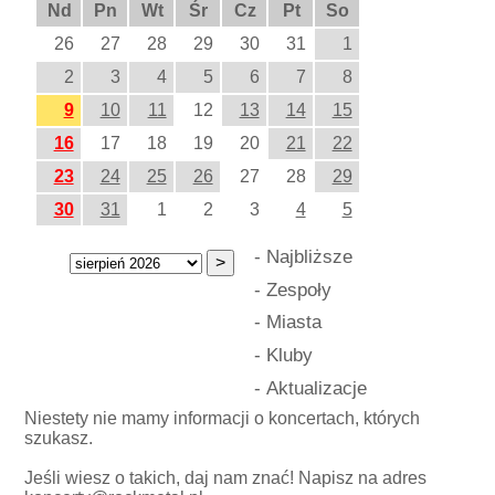
Nd
Pn
Wt
Śr
Cz
Pt
So
26
27
28
29
30
31
1
2
3
4
5
6
7
8
9
10
11
12
13
14
15
16
17
18
19
20
21
22
23
24
25
26
27
28
29
30
31
1
2
3
4
5
-
Najbliższe
-
Zespoły
-
Miasta
-
Kluby
-
Aktualizacje
Niestety nie mamy informacji o koncertach, których
szukasz.
Jeśli wiesz o takich, daj nam znać! Napisz na adres