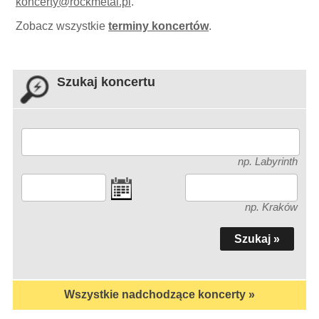
koncerty
@
rockmetal.pl
.
Zobacz wszystkie
terminy koncertów
.
Szukaj koncertu
np. Labyrinth
np. Kraków
Wszystkie nadchodzące koncerty »