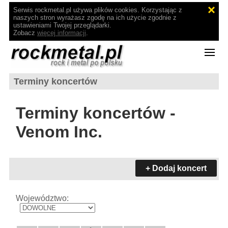
Serwis rockmetal.pl używa plików cookies. Korzystając z
naszych stron wyrażasz zgodę na ich użycie zgodnie z
ustawieniami Twojej przeglądarki.
Zobacz
więcej informacji
.
Terminy koncertów
Terminy koncertów -
Venom Inc.
+ Dodaj koncert
Województwo: