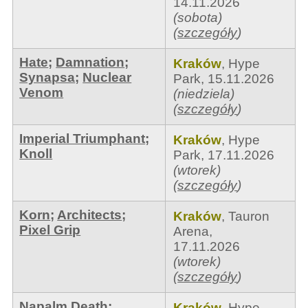
14.11.2026
(sobota)
(
szczegóły
)
Hate
;
Damnation
;
Kraków
,
Hype
Synapsa
;
Nuclear
Park
,
15.11.2026
Venom
(niedziela)
(
szczegóły
)
Imperial Triumphant
;
Kraków
,
Hype
Knoll
Park
,
17.11.2026
(wtorek)
(
szczegóły
)
Korn
;
Architects
;
Kraków
,
Tauron
Pixel Grip
Arena
,
17.11.2026
(wtorek)
(
szczegóły
)
Napalm Death
;
Kraków
,
Hype