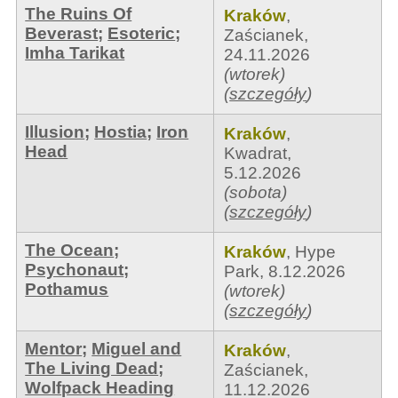
The Ruins Of
Kraków
,
Beverast
;
Esoteric
;
Zaścianek
,
Imha Tarikat
24.11.2026
(wtorek)
(
szczegóły
)
Illusion
;
Hostia
;
Iron
Kraków
,
Head
Kwadrat
,
5.12.2026
(sobota)
(
szczegóły
)
The Ocean
;
Kraków
,
Hype
Psychonaut
;
Park
,
8.12.2026
Pothamus
(wtorek)
(
szczegóły
)
Mentor
;
Miguel and
Kraków
,
The Living Dead
;
Zaścianek
,
Wolfpack Heading
11.12.2026