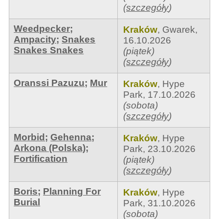
(
szczegóły
)
Weedpecker
;
Kraków
,
Gwarek
,
Ampacity
;
Snakes
16.10.2026
Snakes Snakes
(piątek)
(
szczegóły
)
Oranssi Pazuzu
;
Mur
Kraków
,
Hype
Park
,
17.10.2026
(sobota)
(
szczegóły
)
Morbid
;
Gehenna
;
Kraków
,
Hype
Arkona (Polska)
;
Park
,
23.10.2026
Fortification
(piątek)
(
szczegóły
)
Boris
;
Planning For
Kraków
,
Hype
Burial
Park
,
31.10.2026
(sobota)