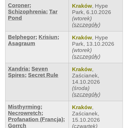
Coroner
;
Kraków
,
Hype
Schizophrenia
;
Tar
Park
,
6.10.2026
Pond
(wtorek)
(
szczegóły
)
Belphegor
;
Krisiun
;
Kraków
,
Hype
Asagraum
Park
,
13.10.2026
(wtorek)
(
szczegóły
)
Xandria
;
Seven
Kraków
,
Spires
;
Secret Rule
Zaścianek
,
14.10.2026
(środa)
(
szczegóły
)
Misthyrming
;
Kraków
,
Necrowretch
;
Zaścianek
,
Profanation (Francja)
;
15.10.2026
Gorrch
(czwartek)