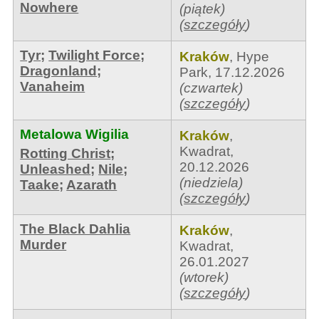
Nowhere
(piątek)
(
szczegóły
)
Tyr
;
Twilight Force
;
Kraków
,
Hype
Dragonland
;
Park
,
17.12.2026
Vanaheim
(czwartek)
(
szczegóły
)
Metalowa Wigilia
Kraków
,
Kwadrat
,
Rotting Christ
;
20.12.2026
Unleashed
;
Nile
;
(niedziela)
Taake
;
Azarath
(
szczegóły
)
The Black Dahlia
Kraków
,
Murder
Kwadrat
,
26.01.2027
(wtorek)
(
szczegóły
)