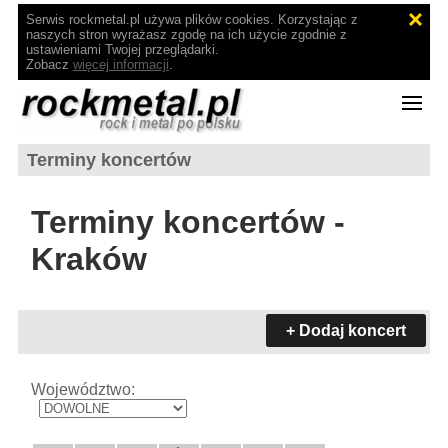
Serwis rockmetal.pl używa plików cookies. Korzystając z
naszych stron wyrażasz zgodę na ich użycie zgodnie z
ustawieniami Twojej przeglądarki.
Zobacz
więcej informacji
.
Terminy koncertów
Terminy koncertów -
Kraków
+ Dodaj koncert
Województwo: