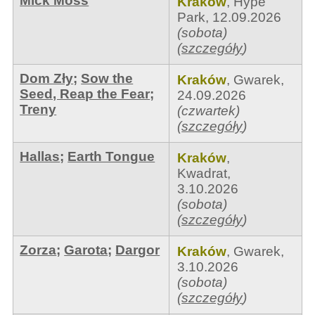
Mick Moss
Kraków
,
Hype
Park
,
12.09.2026
(sobota)
(
szczegóły
)
Dom Zły
;
Sow the
Kraków
,
Gwarek
,
Seed, Reap the Fear
;
24.09.2026
Treny
(czwartek)
(
szczegóły
)
Hallas
;
Earth Tongue
Kraków
,
Kwadrat
,
3.10.2026
(sobota)
(
szczegóły
)
Zorza
;
Garota
;
Dargor
Kraków
,
Gwarek
,
3.10.2026
(sobota)
(
szczegóły
)