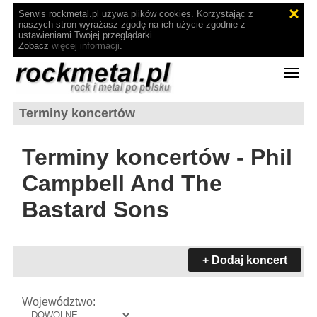
Serwis rockmetal.pl używa plików cookies. Korzystając z
naszych stron wyrażasz zgodę na ich użycie zgodnie z
ustawieniami Twojej przeglądarki.
Zobacz
więcej informacji
.
Terminy koncertów
Terminy koncertów - Phil
Campbell And The
Bastard Sons
+ Dodaj koncert
Województwo: