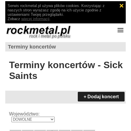
Serwis rockmetal.pl używa plików cookies. Korzystając z
naszych stron wyrażasz zgodę na ich użycie zgodnie z
ustawieniami Twojej przeglądarki.
Zobacz
więcej informacji
.
Terminy koncertów
Terminy koncertów - Sick
Saints
+ Dodaj koncert
Województwo: