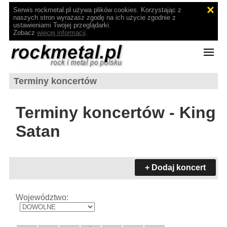
Serwis rockmetal.pl używa plików cookies. Korzystając z
naszych stron wyrażasz zgodę na ich użycie zgodnie z
ustawieniami Twojej przeglądarki.
Zobacz
więcej informacji
.
Terminy koncertów
Terminy koncertów - King
Satan
+ Dodaj koncert
Województwo: