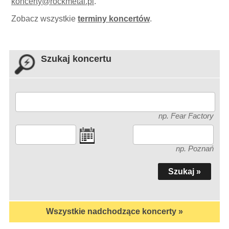
koncerty
@
rockmetal.pl
.
Zobacz wszystkie
terminy koncertów
.
Szukaj koncertu
np. Fear Factory
np. Poznań
Wszystkie nadchodzące koncerty »