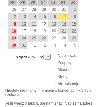
Nd
Pn
Wt
Śr
Cz
Pt
So
26
27
28
29
30
31
1
2
3
4
5
6
7
8
9
10
11
12
13
14
15
16
17
18
19
20
21
22
23
24
25
26
27
28
29
30
31
1
2
3
4
5
-
Najbliższe
-
Zespoły
-
Miasta
-
Kluby
-
Aktualizacje
Niestety nie mamy informacji o koncertach, których
szukasz.
Jeśli wiesz o takich, daj nam znać! Napisz na adres