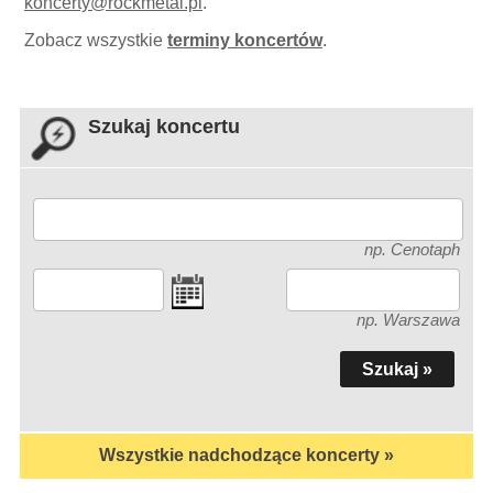
koncerty
@
rockmetal.pl
.
Zobacz wszystkie
terminy koncertów
.
Szukaj koncertu
np. Cenotaph
np. Warszawa
Wszystkie nadchodzące koncerty »