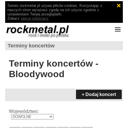
Serwis rockmetal.pl używa plików cookies. Korzystając z
naszych stron wyrażasz zgodę na ich użycie zgodnie z
ustawieniami Twojej przeglądarki.
Zobacz
więcej informacji
.
Terminy koncertów
Terminy koncertów -
Bloodywood
+ Dodaj koncert
Województwo: