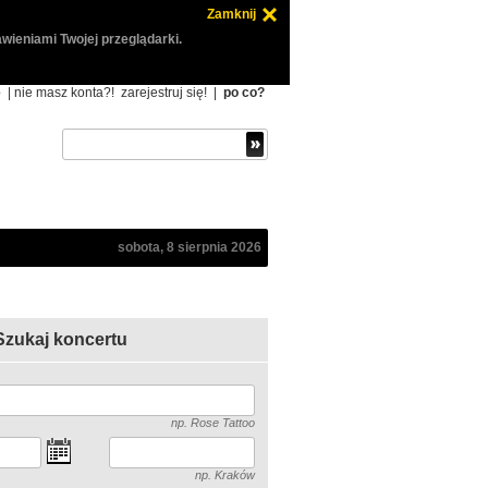
Zamknij
wieniami Twojej przeglądarki.
ę
| nie masz konta?!
zarejestruj się!
|
po co?
sobota, 8 sierpnia 2026
Szukaj koncertu
np. Rose Tattoo
np. Kraków