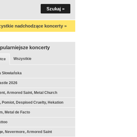
ystkie nadchodzące koncerty »
pularniejsze koncerty
Wszystkie
tce
a Słowiańska
astle 2026
nt, Armored Saint, Metal Church
k, Pomiot, Despised Cruelty, Hekation
m, Metal de Facto
ttoo
ge, Nevermore, Armored Saint