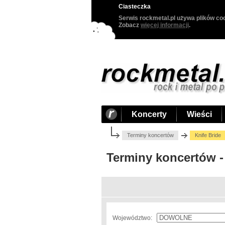
Ciasteczka
Serwis rockmetal.pl używa plików coo
Zobacz
więcej informacji
.
Koncerty
Wieści
Terminy koncertów
Knife Bride
Terminy koncertów -
Województwo: