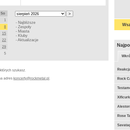
So
1
-
Najbliższe
Wsz
8
-
Zespoły
-
Miasta
15
-
Kluby
-
Aktualizacje
22
Najpo
29
5
Wkró
Reakcj
 których szukasz.
 na adres
koncerty
@
rockmetal.pl
.
Rock C
Testame
Xificur
Alestor
Rose Ta
Savata