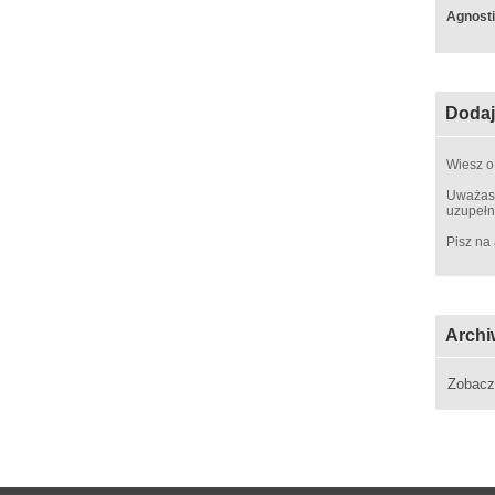
Agnosti
Dodaj
Wiesz o
Uważasz
uzupełn
Pisz na
Archi
Zobac