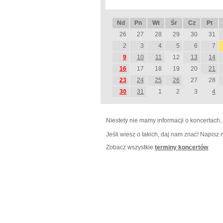
Nd
Pn
Wt
Śr
Cz
Pt
26
27
28
29
30
31
2
3
4
5
6
7
9
10
11
12
13
14
16
17
18
19
20
21
23
24
25
26
27
28
30
31
1
2
3
4
Niestety nie mamy informacji o koncertach,
Jeśli wiesz o takich, daj nam znać! Napisz
Zobacz wszystkie
terminy koncertów
.