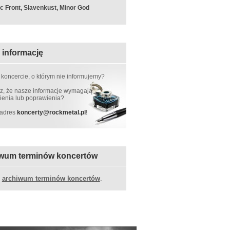
c Front, Slavenkust, Minor God
 informację
 koncercie, o którym nie informujemy?
, że nasze informacje wymagają
ienia lub poprawienia?
 adres
koncerty
@
rockmetal.pl
!
wum terminów koncertów
z
archiwum terminów koncertów
.