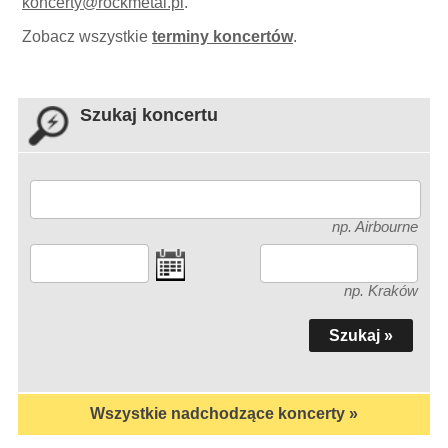
koncerty
@
rockmetal.pl
.
Zobacz wszystkie
terminy koncertów
.
Szukaj koncertu
np. Airbourne
np. Kraków
Wszystkie nadchodzące koncerty »