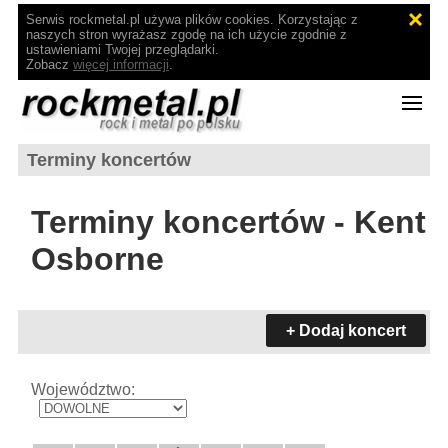
Serwis rockmetal.pl używa plików cookies. Korzystając z
naszych stron wyrażasz zgodę na ich użycie zgodnie z
ustawieniami Twojej przeglądarki.
Zobacz
więcej informacji
.
Terminy koncertów
Terminy koncertów - Kent
Osborne
+ Dodaj koncert
Województwo: