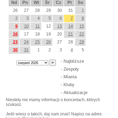
Nd
Pn
Wt
Śr
Cz
Pt
So
26
27
28
29
30
31
1
2
3
4
5
6
7
8
9
10
11
12
13
14
15
16
17
18
19
20
21
22
23
24
25
26
27
28
29
30
31
1
2
3
4
5
-
Najbliższe
-
Zespoły
-
Miasta
-
Kluby
-
Aktualizacje
Niestety nie mamy informacji o koncertach, których
szukasz.
Jeśli wiesz o takich, daj nam znać! Napisz na adres