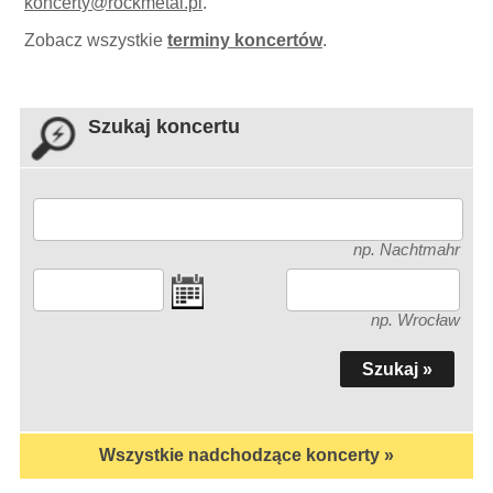
koncerty
@
rockmetal.pl
.
Zobacz wszystkie
terminy koncertów
.
Szukaj koncertu
np. Nachtmahr
np. Wrocław
Wszystkie nadchodzące koncerty »