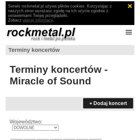
Serwis rockmetal.pl używa plików cookies. Korzystając z
naszych stron wyrażasz zgodę na ich użycie zgodnie z
ustawieniami Twojej przeglądarki.
Zobacz
więcej informacji
.
Terminy koncertów
Terminy koncertów -
Miracle of Sound
+ Dodaj koncert
Województwo: