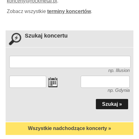
koncerty
@
rockmetal.pl
.
Zobacz wszystkie
terminy koncertów
.
Szukaj koncertu
np. Illusion
np. Gdynia
Wszystkie nadchodzące koncerty »