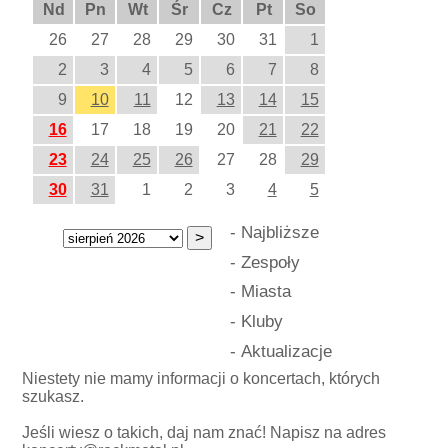
Nd
Pn
Wt
Śr
Cz
Pt
So
26
27
28
29
30
31
1
2
3
4
5
6
7
8
9
10
11
12
13
14
15
16
17
18
19
20
21
22
23
24
25
26
27
28
29
30
31
1
2
3
4
5
-
Najbliższe
-
Zespoły
-
Miasta
-
Kluby
-
Aktualizacje
Niestety nie mamy informacji o koncertach, których
szukasz.
Jeśli wiesz o takich, daj nam znać! Napisz na adres