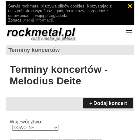
Serwis rockmetal.pl używa plików cookies. Korzystając z
naszych stron wyrażasz zgodę na ich użycie zgodnie z
ustawieniami Twojej przeglądarki.
Zobacz
więcej informacji
.
Terminy koncertów
Terminy koncertów -
Melodius Deite
+ Dodaj koncert
Województwo: