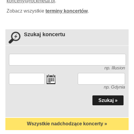
koncerty
@
rockmetal.pl
.
Zobacz wszystkie
terminy koncertów
.
Szukaj koncertu
np. Illusion
np. Gdynia
Wszystkie nadchodzące koncerty »