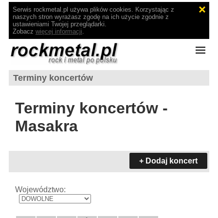
Serwis rockmetal.pl używa plików cookies. Korzystając z
naszych stron wyrażasz zgodę na ich użycie zgodnie z
ustawieniami Twojej przeglądarki.
Zobacz
więcej informacji
.
Terminy koncertów
Terminy koncertów -
Masakra
+ Dodaj koncert
Województwo: