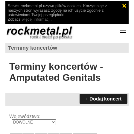
Serwis rockmetal.pl używa plików cookies. Korzystając z
naszych stron wyrażasz zgodę na ich użycie zgodnie z
ustawieniami Twojej przeglądarki.
Zobacz
więcej informacji
.
Terminy koncertów
Terminy koncertów -
Amputated Genitals
+ Dodaj koncert
Województwo: