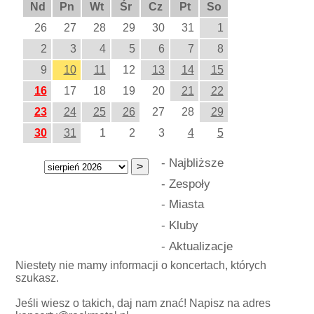
Nd
Pn
Wt
Śr
Cz
Pt
So
26
27
28
29
30
31
1
2
3
4
5
6
7
8
9
10
11
12
13
14
15
16
17
18
19
20
21
22
23
24
25
26
27
28
29
30
31
1
2
3
4
5
-
Najbliższe
-
Zespoły
-
Miasta
-
Kluby
-
Aktualizacje
Niestety nie mamy informacji o koncertach, których
szukasz.
Jeśli wiesz o takich, daj nam znać! Napisz na adres