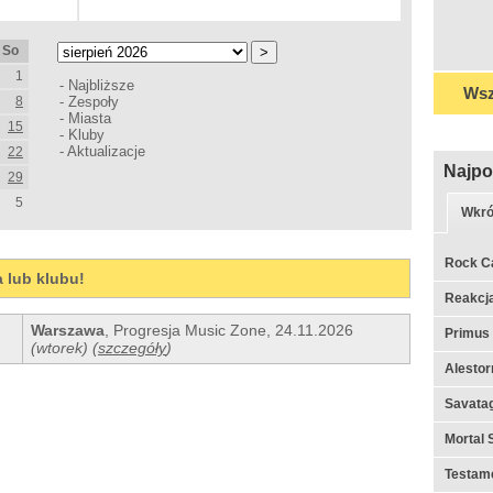
So
1
-
Najbliższe
Wsz
8
-
Zespoły
-
Miasta
15
-
Kluby
-
Aktualizacje
22
Najpo
29
5
Wkró
Rock C
a lub klubu!
Reakcj
Warszawa
,
Progresja Music Zone
,
24.11.2026
Primus
(wtorek)
(
szczegóły
)
Alestor
Savata
Mortal 
Testame