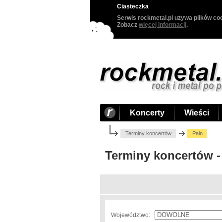
Ciasteczka
Serwis rockmetal.pl używa plików coo
Zobacz
więcej informacji
.
Koncerty
Wieści
Terminy koncertów
Pain
Terminy koncertów -
Województwo: