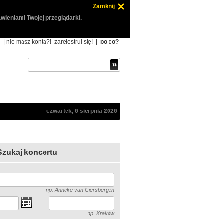
Zamknij
wieniami Twojej przeglądarki.
ę
| nie masz konta?!
zarejestruj się!
|
po co?
czwartek, 6 sierpnia 2026
Szukaj koncertu
np. Anneke van Giersbergen
np. Kraków