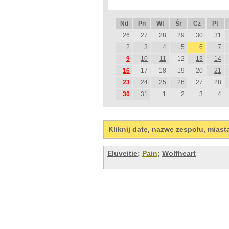
Nd
Pn
Wt
Śr
Cz
Pt
26
27
28
29
30
31
2
3
4
5
6
7
9
10
11
12
13
14
16
17
18
19
20
21
23
24
25
26
27
28
30
31
1
2
3
4
Kliknij datę, nazwę zespołu, miast
Eluveitie
;
Pain
;
Wolfheart