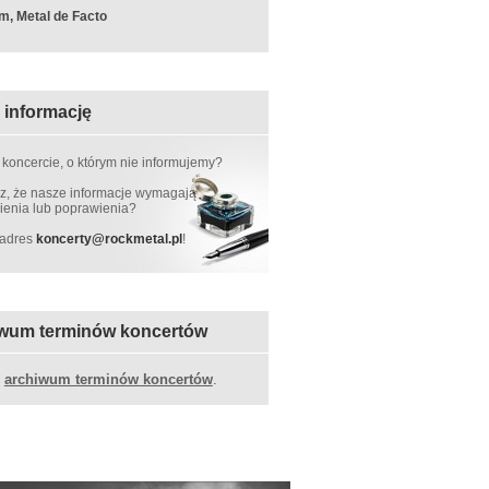
m, Metal de Facto
 informację
 koncercie, o którym nie informujemy?
, że nasze informacje wymagają
ienia lub poprawienia?
 adres
koncerty
@
rockmetal.pl
!
wum terminów koncertów
z
archiwum terminów koncertów
.