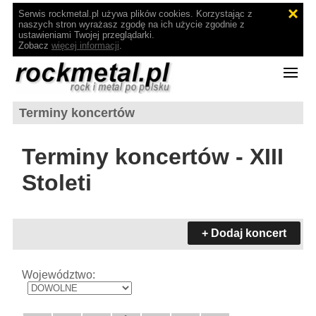
Serwis rockmetal.pl używa plików cookies. Korzystając z
naszych stron wyrażasz zgodę na ich użycie zgodnie z
ustawieniami Twojej przeglądarki.
Zobacz
więcej informacji
.
Terminy koncertów
Terminy koncertów - XIII
Stoleti
+ Dodaj koncert
Województwo: