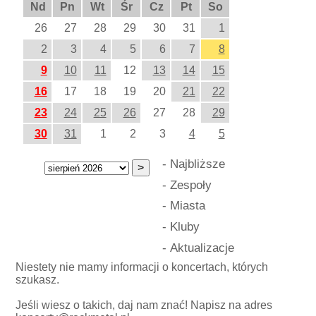
Nd
Pn
Wt
Śr
Cz
Pt
So
26
27
28
29
30
31
1
2
3
4
5
6
7
8
9
10
11
12
13
14
15
16
17
18
19
20
21
22
23
24
25
26
27
28
29
30
31
1
2
3
4
5
-
Najbliższe
-
Zespoły
-
Miasta
-
Kluby
-
Aktualizacje
Niestety nie mamy informacji o koncertach, których
szukasz.
Jeśli wiesz o takich, daj nam znać! Napisz na adres