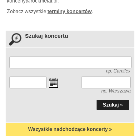
koncerty
@
rockmetal.pl
.
Zobacz wszystkie
terminy koncertów
.
Szukaj koncertu
np. Carnifex
np. Warszawa
Wszystkie nadchodzące koncerty »