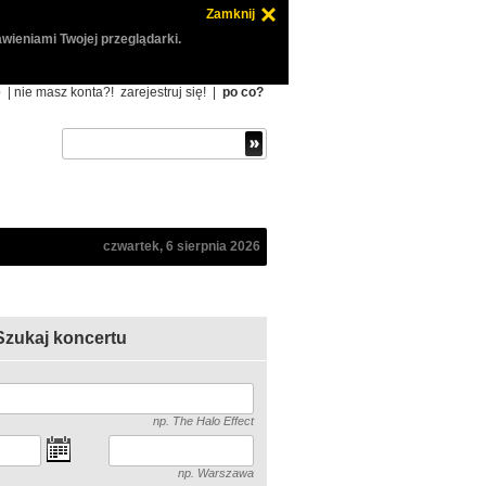
Zamknij
wieniami Twojej przeglądarki.
ę
| nie masz konta?!
zarejestruj się!
|
po co?
czwartek, 6 sierpnia 2026
Szukaj koncertu
np. The Halo Effect
np. Warszawa