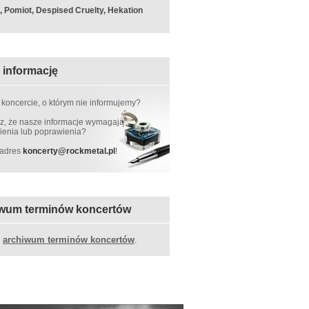
k, Pomiot, Despised Cruelty, Hekation
 informację
 koncercie, o którym nie informujemy?
, że nasze informacje wymagają
ienia lub poprawienia?
 adres
koncerty
@
rockmetal.pl
!
wum terminów koncertów
z
archiwum terminów koncertów
.