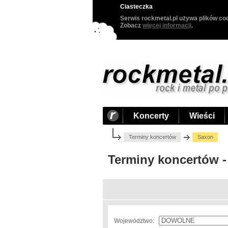
Ciasteczka
Serwis rockmetal.pl używa plików coo
Zobacz
więcej informacji
.
Koncerty
Wieści
Terminy koncertów
Saxon
Terminy koncertów 
Województwo: