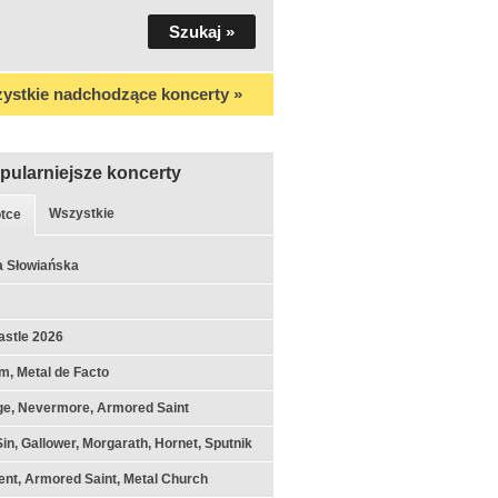
ystkie nadchodzące koncerty »
pularniejsze koncerty
Wszystkie
tce
a Słowiańska
astle 2026
m, Metal de Facto
ge, Nevermore, Armored Saint
Sin, Gallower, Morgarath, Hornet, Sputnik
nt, Armored Saint, Metal Church