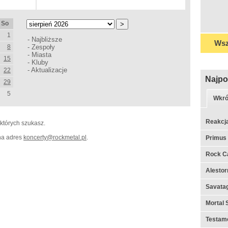
So
1
-
Najbliższe
Wsz
8
-
Zespoły
-
Miasta
15
-
Kluby
-
Aktualizacje
22
Najpo
29
5
Wkró
Reakcj
 których szukasz.
 na adres
koncerty
@
rockmetal.pl
.
Primus
Rock C
Alestor
Savata
Mortal 
Testame