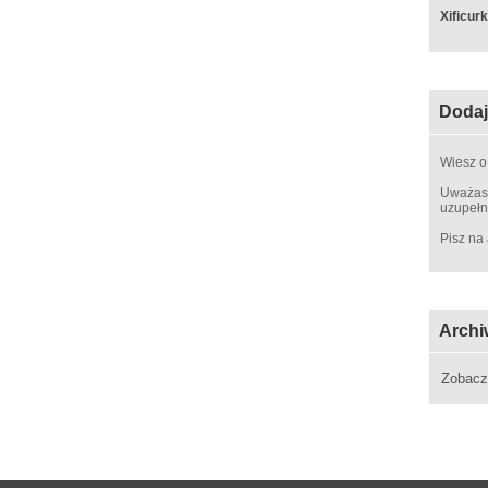
Xificur
Dodaj
Wiesz o
Uważasz
uzupełn
Pisz na
Archi
Zobac