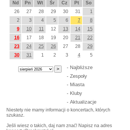
Nd
Pn
Wt
Śr
Cz
Pt
So
26
27
28
29
30
31
1
2
3
4
5
6
7
8
9
10
11
12
13
14
15
16
17
18
19
20
21
22
23
24
25
26
27
28
29
30
31
1
2
3
4
5
-
Najbliższe
-
Zespoły
-
Miasta
-
Kluby
-
Aktualizacje
Niestety nie mamy informacji o koncertach, których
szukasz.
Jeśli wiesz o takich, daj nam znać! Napisz na adres