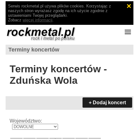
Serwis rockmetal.pl używa plików cookies. Korzystając z
naszych stron wyrażasz zgodę na ich użycie zgodnie z
ustawieniami Twojej przeglądarki.
Zobacz
więcej informacji
.
Terminy koncertów
Terminy koncertów -
Zduńska Wola
+ Dodaj koncert
Województwo: