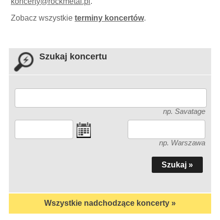
koncerty
@
rockmetal.pl
.
Zobacz wszystkie
terminy koncertów
.
Szukaj koncertu
np. Savatage
np. Warszawa
Wszystkie nadchodzące koncerty »