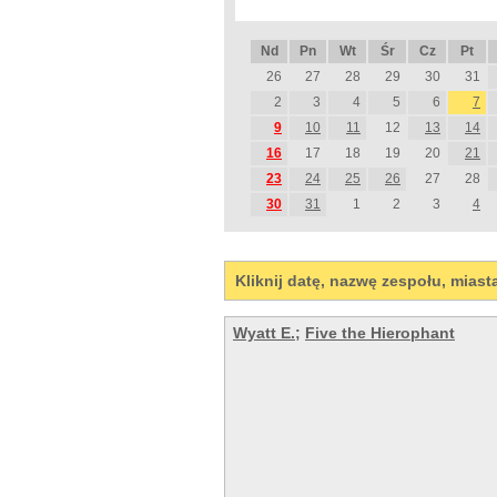
Nd
Pn
Wt
Śr
Cz
Pt
26
27
28
29
30
31
2
3
4
5
6
7
9
10
11
12
13
14
16
17
18
19
20
21
23
24
25
26
27
28
30
31
1
2
3
4
Kliknij datę, nazwę zespołu, miast
Wyatt E.
;
Five the Hierophant