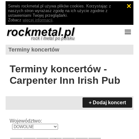
Serwis rockmetal.pl używa plików cookies. Korzystając z
naszych stron wyrażasz zgodę na ich użycie zgodnie z
ustawieniami Twojej przeglądarki.
Zobacz
więcej informacji
.
Terminy koncertów
Terminy koncertów -
Carpenter Inn Irish Pub
+ Dodaj koncert
Województwo: