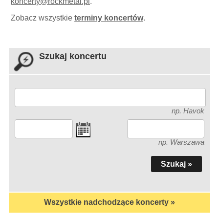
koncerty
@
rockmetal.pl
.
Zobacz wszystkie
terminy koncertów
.
Szukaj koncertu
np. Havok
np. Warszawa
Wszystkie nadchodzące koncerty »