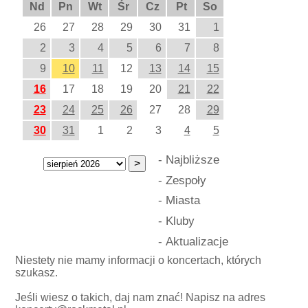
Nd
Pn
Wt
Śr
Cz
Pt
So
26
27
28
29
30
31
1
2
3
4
5
6
7
8
9
10
11
12
13
14
15
16
17
18
19
20
21
22
23
24
25
26
27
28
29
30
31
1
2
3
4
5
-
Najbliższe
-
Zespoły
-
Miasta
-
Kluby
-
Aktualizacje
Niestety nie mamy informacji o koncertach, których
szukasz.
Jeśli wiesz o takich, daj nam znać! Napisz na adres