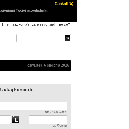
Zamknij
wieniami Twojej przeglądarki.
ę
| nie masz konta?!
zarejestruj się!
|
po co?
czwartek, 6 sierpnia 2026
Szukaj koncertu
np. Rose Tattoo
np. Kraków