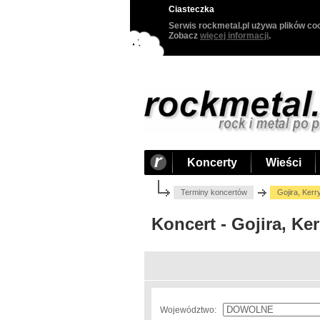
Ciasteczka
Serwis rockmetal.pl używa plików coo
Zobacz
więcej informacji
.
Koncerty
Wieści
Terminy koncertów
Gojira, Kerr
Koncert - Gojira, Ke
Województwo: