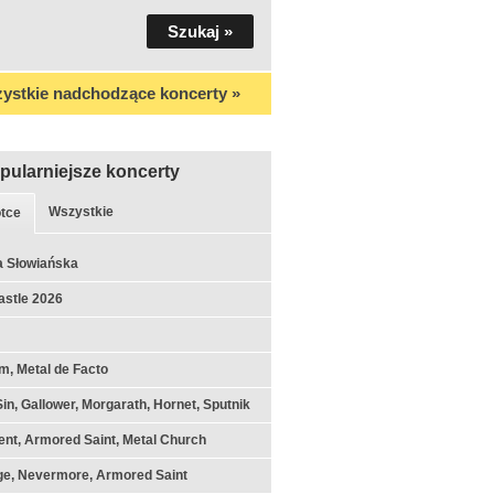
ystkie nadchodzące koncerty »
pularniejsze koncerty
Wszystkie
tce
a Słowiańska
astle 2026
m, Metal de Facto
Sin, Gallower, Morgarath, Hornet, Sputnik
nt, Armored Saint, Metal Church
ge, Nevermore, Armored Saint