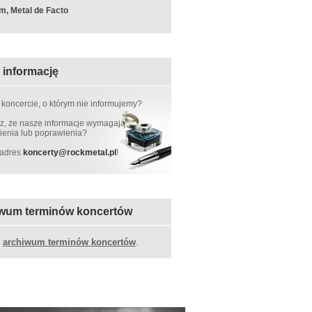
m, Metal de Facto
 informację
 koncercie, o którym nie informujemy?
, że nasze informacje wymagają
ienia lub poprawienia?
 adres
koncerty
@
rockmetal.pl
!
wum terminów koncertów
z
archiwum terminów koncertów
.