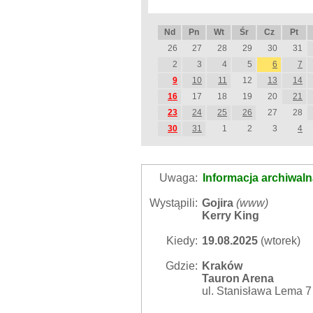
Nd
Pn
Wt
Śr
Cz
Pt
26
27
28
29
30
31
2
3
4
5
6
7
9
10
11
12
13
14
16
17
18
19
20
21
23
24
25
26
27
28
30
31
1
2
3
4
Uwaga:
Informacja archiwal
Wystąpili:
Gojira
(
www
)
Kerry King
Kiedy:
19.08.2025
(wtorek)
Gdzie:
Kraków
Tauron Arena
ul. Stanisława Lema 7