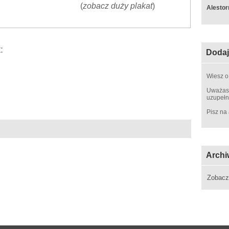
(
zobacz duży plakat
)
Alestor
:
Dodaj
Wiesz o
Uważasz
uzupełn
Pisz na
Archi
Zobac