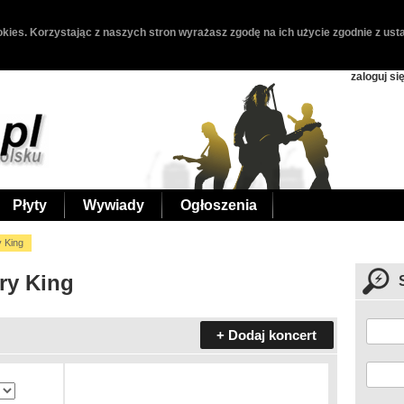
kies. Korzystając z naszych stron wyrażasz zgodę na ich użycie zgodnie z usta
zaloguj si
Płyty
Wywiady
Ogłoszenia
y King
rry King
+ Dodaj koncert