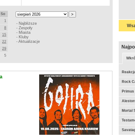
So
1
-
Najbliższe
Wsz
8
-
Zespoły
-
Miasta
15
-
Kluby
-
Aktualizacje
22
Najpo
29
5
Wkró
Reakcj
na
Rock C
Primus
Alestor
Mortal 
Testame
Savata