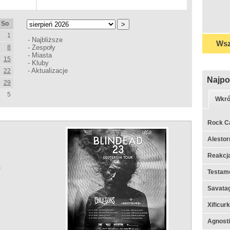
So
1
-
Najbliższe
Wsz
8
-
Zespoły
-
Miasta
15
-
Kluby
-
Aktualizacje
22
Najpo
29
5
Wkró
Rock C
Alestor
Reakcj
)
Testame
Savata
Xificur
Agnosti