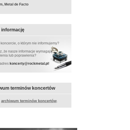
m, Metal de Facto
 informację
 koncercie, o którym nie informujemy?
, że nasze informacje wymagają
ienia lub poprawienia?
 adres
koncerty
@
rockmetal.pl
!
wum terminów koncertów
z
archiwum terminów koncertów
.