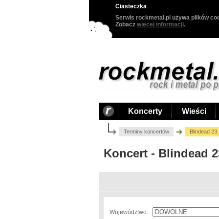
Ciasteczka
Serwis rockmetal.pl używa plików coo
Zobacz
więcej informacji
.
Koncerty
Wieści
Terminy koncertów
Blindead 23
Koncert - Blindead 
Województwo: