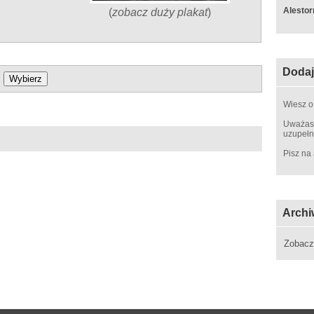
Alestor
(
zobacz duży plakat
)
Dodaj
Wiesz o
Uważasz
uzupełn
Pisz na
Archi
Zobac