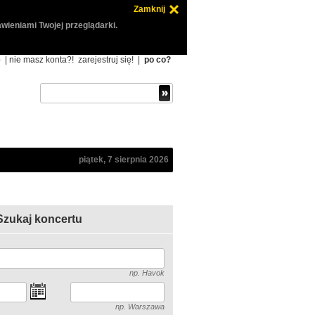
Zamknij
wieniami Twojej przeglądarki.
ę
| nie masz konta?!
zarejestruj się!
|
po co?
piątek, 7 sierpnia 2026
Szukaj koncertu
np. Havok
np. Warszawa