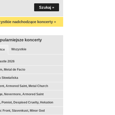
ystkie nadchodzące koncerty »
pularniejsze koncerty
Wszystkie
tce
astle 2026
m, Metal de Facto
a Słowiańska
nt, Armored Saint, Metal Church
ge, Nevermore, Armored Saint
k, Pomiot, Despised Cruelty, Hekation
c Front, Slavenkust, Minor God