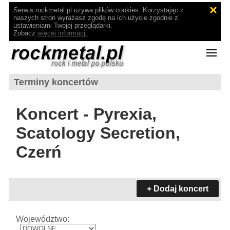
Serwis rockmetal.pl używa plików cookies. Korzystając z
naszych stron wyrażasz zgodę na ich użycie zgodnie z
ustawieniami Twojej przeglądarki.
Zobacz
więcej informacji
.
Terminy koncertów
Koncert - Pyrexia,
Scatology Secretion,
Czerń
+ Dodaj koncert
Województwo: