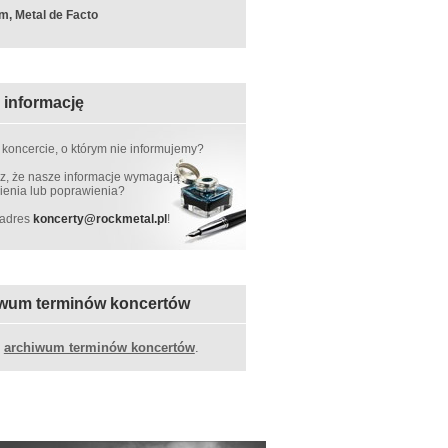
m, Metal de Facto
 informację
 koncercie, o którym nie informujemy?
, że nasze informacje wymagają
ienia lub poprawienia?
 adres
koncerty
@
rockmetal.pl
!
wum terminów koncertów
z
archiwum terminów koncertów
.