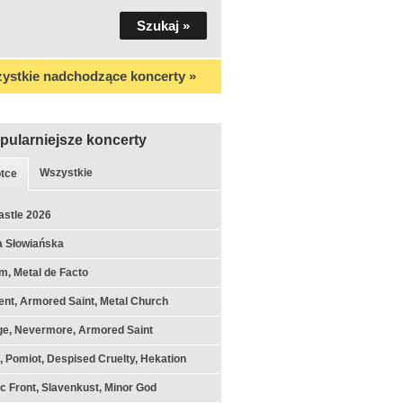
ystkie nadchodzące koncerty »
pularniejsze koncerty
Wszystkie
tce
astle 2026
a Słowiańska
m, Metal de Facto
nt, Armored Saint, Metal Church
ge, Nevermore, Armored Saint
k, Pomiot, Despised Cruelty, Hekation
c Front, Slavenkust, Minor God