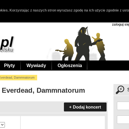
kies. Korzystając z naszych stron wyrażasz zgodę na ich użycie zgodnie z usta
zaloguj si
Płyty
Wywiady
Ogłoszenia
 Everdead, Dammnatorum
i, Everdead, Dammnatorum
+ Dodaj koncert