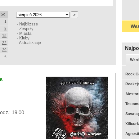
So
1
-
Najbliższe
Wsz
8
-
Zespoły
-
Miasta
15
-
Kluby
-
Aktualizacje
22
Najpo
29
5
Wkró
Rock C
na
Reakcj
Alestor
Testame
odz.: 19:00
Savata
Xificur
Agnosti