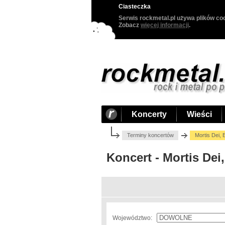
Ciasteczka
Serwis rockmetal.pl używa plików coo
Zobacz
więcej informacji
.
Koncerty
Wieści
Terminy koncertów
Mortis Dei,
Koncert - Mortis De
Województwo: