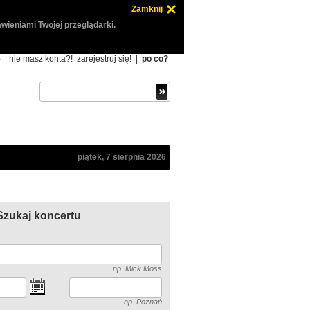
Zamknij
wieniami Twojej przeglądarki.
ę
| nie masz konta?!
zarejestruj się!
|
po co?
piątek, 7 sierpnia 2026
Szukaj koncertu
np. Mick Moss
np. Poznań