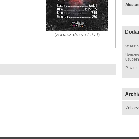
Alestor
Dodaj
(
zobacz duży plakat
)
Wiesz o
Uważasz
uzupełn
Pisz na
Archi
Zobac