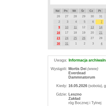
Nd
Pn
Wt
Śr
Cz
Pt
26
27
28
29
30
31
2
3
4
5
6
7
9
10
11
12
13
14
16
17
18
19
20
21
23
24
25
26
27
28
30
31
1
2
3
4
Uwaga:
Informacja archiwal
Wystąpili:
Mortis Dei
(
www
)
Everdead
Dammnatorum
Kiedy:
16.05.2026
(sobota), g
Gdzie:
Leszno
Zakład
róg Bocznej i Tylnej