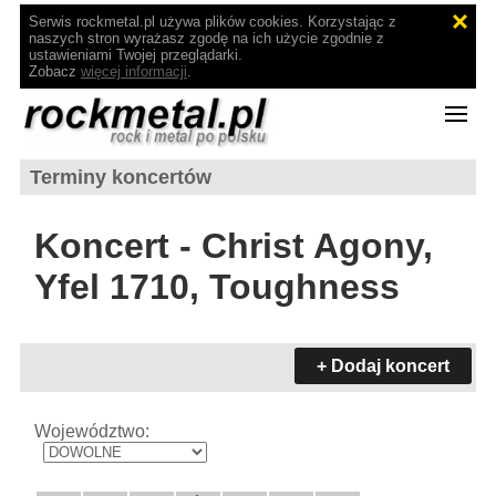
Serwis rockmetal.pl używa plików cookies. Korzystając z
naszych stron wyrażasz zgodę na ich użycie zgodnie z
ustawieniami Twojej przeglądarki.
Zobacz
więcej informacji
.
Terminy koncertów
Koncert - Christ Agony,
Yfel 1710, Toughness
+ Dodaj koncert
Województwo: