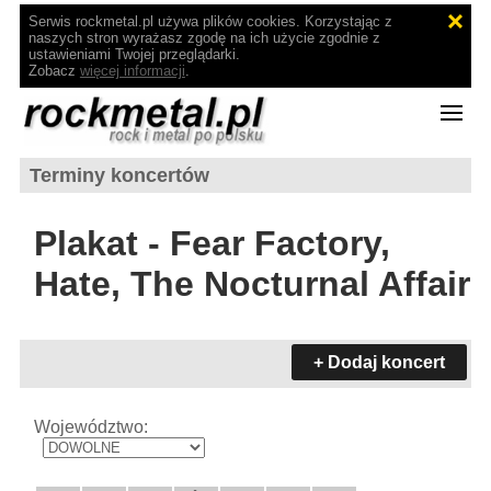
Serwis rockmetal.pl używa plików cookies. Korzystając z
naszych stron wyrażasz zgodę na ich użycie zgodnie z
ustawieniami Twojej przeglądarki.
Zobacz
więcej informacji
.
Terminy koncertów
Plakat - Fear Factory,
Hate, The Nocturnal Affair
+ Dodaj koncert
Województwo: