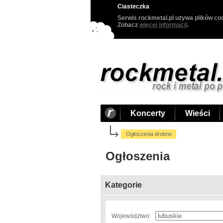
Ciasteczka
Serwis rockmetal.pl używa plików coo
Zobacz
więcej informacji
.
Koncerty
Wieści
Ogłoszenia drobne
Ogłoszenia
Kategorie
Województwo: