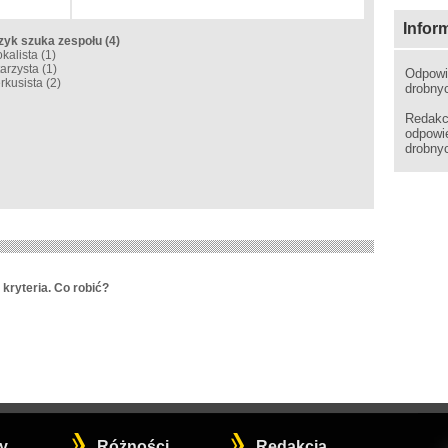
Infor
yk szuka zespołu
(4)
kalista
(1)
tarzysta
(1)
Odpowi
rkusista
(2)
drobnyc
Reda
odpowi
drobny
kryteria. Co robić?
y
Różności
Redakcja