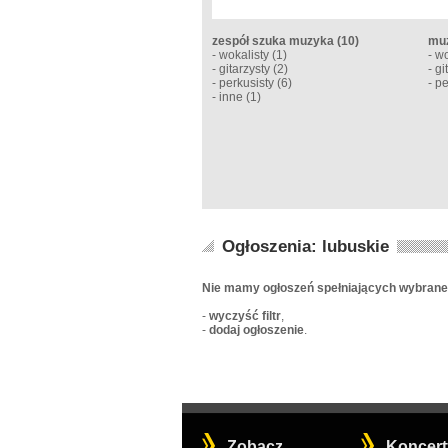
zespół szuka muzyka
(10)
muz
-
wokalisty
(1)
-
wo
-
gitarzysty
(2)
-
gi
-
perkusisty
(6)
-
pe
-
inne
(1)
Ogłoszenia: lubuskie
Nie mamy ogłoszeń spełniających wybrane 
-
wyczyść filtr
,
-
dodaj ogłoszenie
.
Zobacz
Koncert