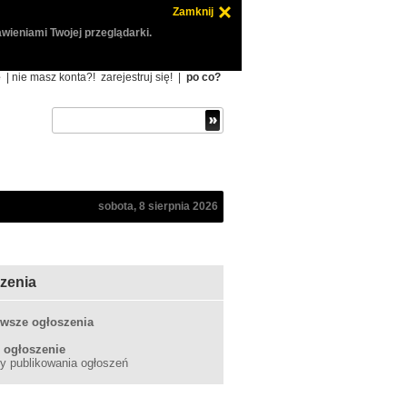
Zamknij
wieniami Twojej przeglądarki.
ę
| nie masz konta?!
zarejestruj się!
|
po co?
sobota, 8 sierpnia 2026
zenia
wsze ogłoszenia
 ogłoszenie
y publikowania ogłoszeń